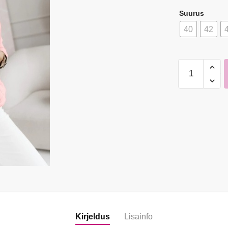
Suurus
40
42
Goodies
Roosa
teksatagi
naistele
kogus
Kirjeldus
Lisainfo