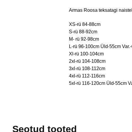
Armas Roosa teksatagi naiste
XS-rü 84-88cm
S-rü 88-92cm
M- rü 92-98cm
L-rü 96-100cm Üld-55cm Var.
Xl-rü 100-104cm
2xl-rü 104-108cm
3xl-rü 108-112cm
4xl-rü 112-116cm
5xl-rü 116-120cm Üld-55cm V
Seotud tooted