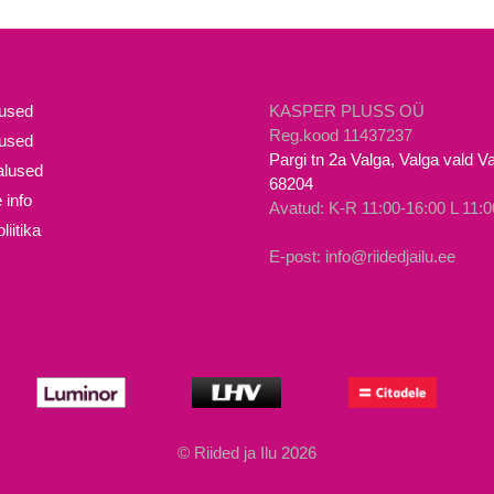
tootel
on
mitu
varianti.
mused
KASPER PLUSS OÜ
Valikuid
Reg.kood 11437237
lused
Pargi tn 2a Valga, Valga vald 
saab
lused
68204
teha
 info
Avatud: K-R 11:00-16:00 L 11:0
tootelehel.
iitika
E-post: info@riidedjailu.ee
© Riided ja Ilu 2026