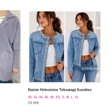
Naiste Helesinine Teksatagi Goodies
40, 42, 44, 46, 48, XS, S, M, L, XL
29.90
€
Sellel