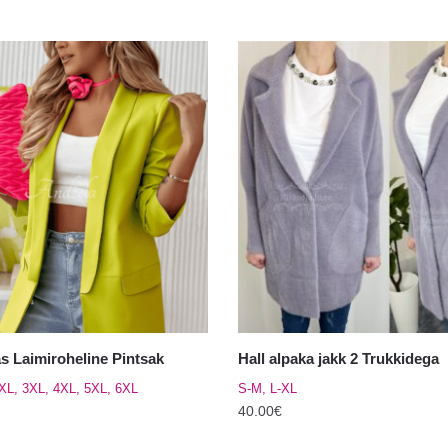
s Laimiroheline Pintsak
Hall alpaka jakk 2 Trukkidega
2XL, 3XL, 4XL, 5XL, 6XL
S-M, L-XL
40.00
€
Sellel