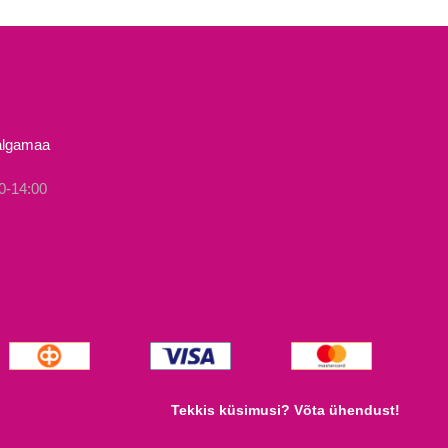
tootel
on
mitu
varianti.
Valikuid
Valgamaa
saab
teha
0-14:00
tootelehel.
Tekkis küsimusi? Võta ühendust!