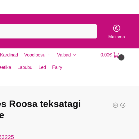
Maksma
Kardinad
Voodipesu
Vaibad
0.00
€
0
etika
Labubu
Led
Fairy
s Roosa teksatagi
le
 63225