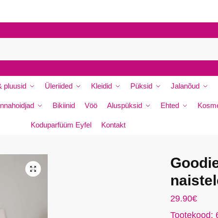
P
P
e
e
r
r
e
e
n
n
i
i
m
m
 pluusid
Üleriided
Kleidid
Püksid
Jalanõud
i
i
*
nnahoidjad
Bikiinid
Vöö
Aluspüksid
Ehted
Kosme
*
E
e
Koduparfüüm Eyfel
Kontakt
s
n
i
Goodie
m
da
🔍
i
naiste
29.90
€
Tootekood: