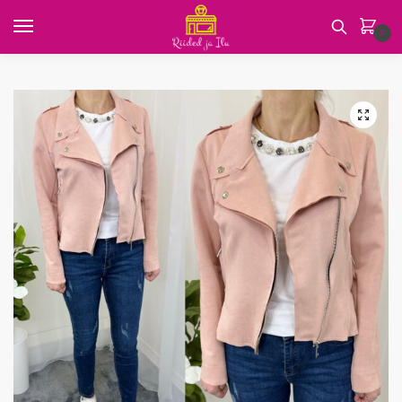
e
e
Skip
Skip
s
s
r
u
to
to
0
n
e
E
*
navigation
content
i
n
-
s
m
i
m
i
i
m
a
K
s
*
i
🔍
i
i
u
*
l
r
*
j
a
s
i
s
u
Saada
*