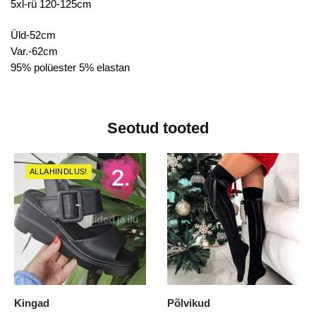
5xl-rü 120-125cm
Üld-52cm
Var.-62cm
95% polüester 5% elastan
Seotud tooted
ALLAHINDLUS!
Kingad
Põlvikud