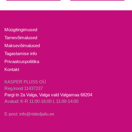
19.90€.
15.00€.
on
mitu
varianti.
Valikuid
Müügitingimused
saab
Tarnevõimalused
teha
Maksevõimalused
tootelehel.
Tagastamise info
Privaatsuspoliitika
Kontakt
KASPER PLUSS OÜ
Reg.kood 11437237
Pargi tn 2a Valga, Valga vald Valgamaa 68204
Avatud: K-R 11:00-16:00 L 11:00-14:00
E-post: info@riidedjailu.ee