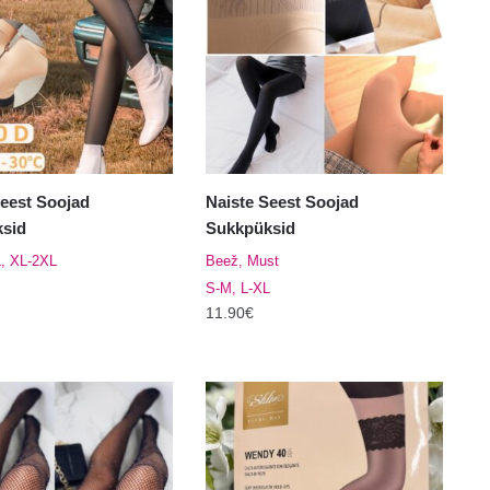
Valikuid
saab
teha
tootelehel.
el.
Seest Soojad
Naiste Seest Soojad
sid
Sukkpüksid
, XL-2XL
Beež, Must
S-M, L-XL
11.90
€
Sellel
tootel
on
mitu
varianti.
Valikuid