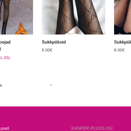
teha
teha
tootelehel.
tooteleh
oojad
Sukkpüksid
Sukkpük
H
8.00
€
8.00
€
XL-2XL
mused
KASPER PLUSS OÜ