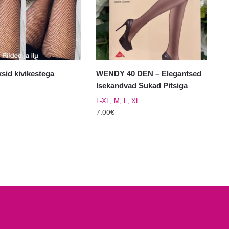
saab
el.
teha
tootelehel.
sid kivikestega
WENDY 40 DEN – Elegantsed
Isekandvad Sukad Pitsiga
L-XL, M, L, XL
7.00
€
Sellel
tootel
on
mitu
varianti.
Valikuid
saab
teha