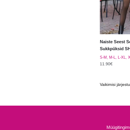
teha
tootelehel.
Naiste Seest S
Sukkpüksid S
S-M, M-L, L-XL, 
11.90
€
Sellel
tootel
on
mitu
varianti.
Valikuid
saab
teha
Müügitingi