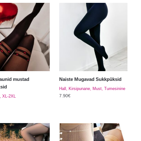
kaunid mustad
Naiste Mugavad Sukkpüksid
sid
Hall, Kirsipunane, Must, Tumesinine
7.90
€
, XL-2XL
Sellel
tootel
on
mitu
varianti.