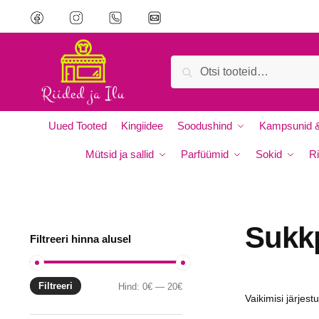
Skip
Skip
to
to
navigation
content
Otsi:
Otsi
Uued Tooted
Kingiidee
Soodushind
Kampsunid &
Mütsid ja sallid
Parfüümid
Sokid
Ri
Sukkp
Filtreeri hinna alusel
Filtreeri
Minimaalne
Maksimaalne
Hind:
0€
—
20€
hind
hind