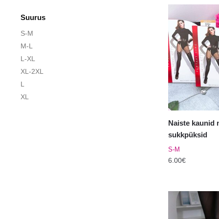
Suurus
S-M
M-L
L-XL
XL-2XL
L
XL
Naiste kaunid
sukkpüksid
S-M
6.00
€
Sellel
tootel
on
mitu