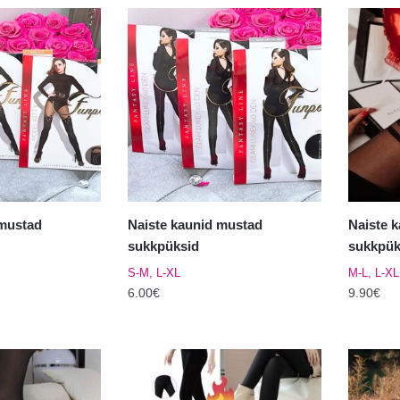
 mustad
Naiste kaunid mustad
Naiste 
sukkpüksid
sukkpük
S-M, L-XL
M-L, L-XL
6.00
€
9.90
€
Sellel
Sellel
tootel
tootel
on
on
mitu
mitu