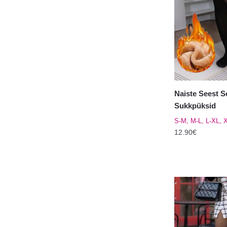
varianti.
Valikuid
saab
teha
tootelehel.
Naiste Seest 
Sukkpüksid
S-M, M-L, L-XL, 
12.90
€
Sellel
tootel
on
mitu
varianti.
Valikuid
saab