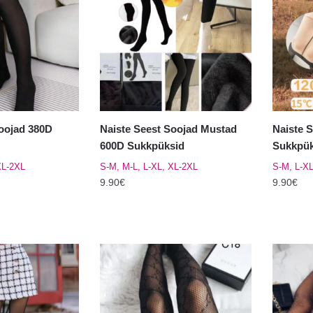
varianti.
varianti.
Valikuid
Valikuid
saab
saab
teha
teha
tootelehel.
tooteleh
Soojad 380D
Naiste Seest Soojad Mustad
Naiste 
600D Sukkpüksid
Sukkpük
XL-2XL
S-M, M-L, L-XL, XL-2XL
S-M, L-XL
9.90
€
9.90
€
Sellel
Sellel
tootel
tootel
on
on
mitu
mitu
varianti.
varianti.
Valikuid
Valikuid
saab
saab