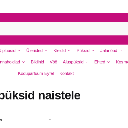
 pluusid
Üleriided
Kleidid
Püksid
Jalanõud
nnahoidjad
Bikiinid
Vöö
Aluspüksid
Ehted
Kosme
Koduparfüüm Eyfel
Kontakt
üksid naistele