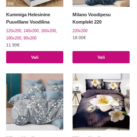
Kummiga Helesinine
Milano Voodipesu
Puuvillane Voodilina
Komplekt 220
120x200, 140x200, 160x200,
220x200
18.00
€
180x200, 90x200
11.90
€
Sellel
Sellel
tootel
Vali
Vali
tootel
on
on
mitu
mitu
varianti.
varianti.
Valikuid
Valikuid
saab
saab
teha
teha
tootelehel.
tootelehel.