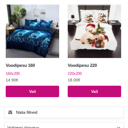
Voodipesu 160
Voodipesu 220
160x200
220x200
14.90
€
18.00
€
Sellel
Sellel
Vali
Vali
tootel
tootel
on
on
mitu
mitu
Näita filtreid
varianti.
varianti.
Valikuid
Valikuid