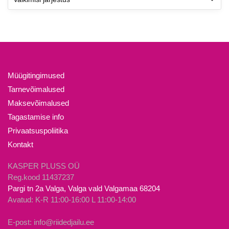
saab
saab
teha
teha
tootelehel.
tootelehel.
Müügitingimused
Tarnevõimalused
Maksevõimalused
Tagastamise info
Privaatsuspoliitika
Kontakt
KASPER PLUSS OÜ
Reg.kood 11437237
Pargi tn 2a Valga, Valga vald Valgamaa 68204
Avatud: K-R 11:00-16:00 L 11:00-14:00
E-post: info@riidedjailu.ee