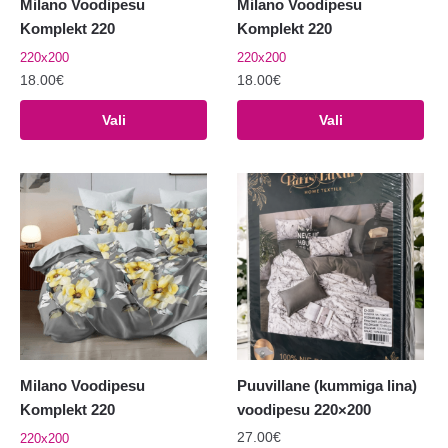
Milano Voodipesu
Milano Voodipesu
Komplekt 220
Komplekt 220
220x200
220x200
18.00
€
18.00
€
Sellel
Sellel
Vali
Vali
tootel
tootel
on
on
mitu
mitu
varianti.
varianti.
Valikuid
Valikuid
saab
saab
teha
teha
tootelehel.
tootelehel.
Milano Voodipesu
Puuvillane (kummiga lina)
Komplekt 220
voodipesu 220×200
27.00
€
220x200