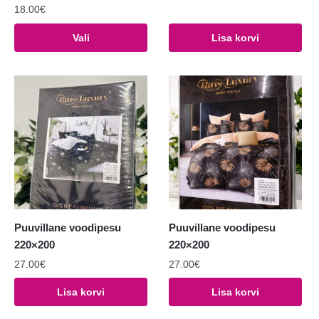
18.00
€
Sellel
Vali
Lisa korvi
tootel
on
mitu
varianti.
Valikuid
saab
teha
tootelehel.
Puuvillane voodipesu
Puuvillane voodipesu
220×200
220×200
27.00
€
27.00
€
Lisa korvi
Lisa korvi