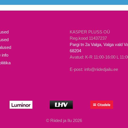
mused
KASPER PLUSS OÜ
Reg.kood 11437237
lused
Pargi tn 2a Valga, Valga vald 
lused
68204
 info
Avatud: K-R 11:00-16:00 L 11:0
iitika
E-post: info@riidedjailu.ee
© Riided ja Ilu 2026