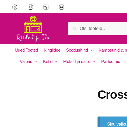
Skip
Skip
to
to
navigation
content
Otsi:
Otsi
Uued Tooted
Kingiidee
Soodushind
Kampsunid & p
Vaibad
Kotid
Mütsid ja sallid
Parfüümid
Cros
Sinu valiku