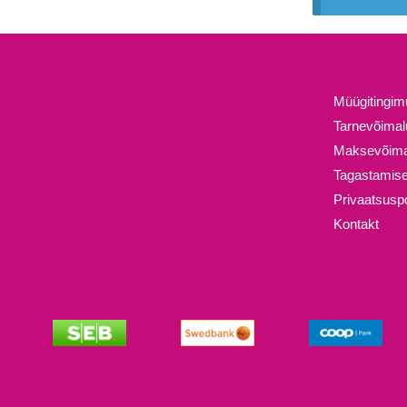
Müügitingi
Tarnevõima
Maksevõima
Tagastamise
Privaatsuspol
Kontakt