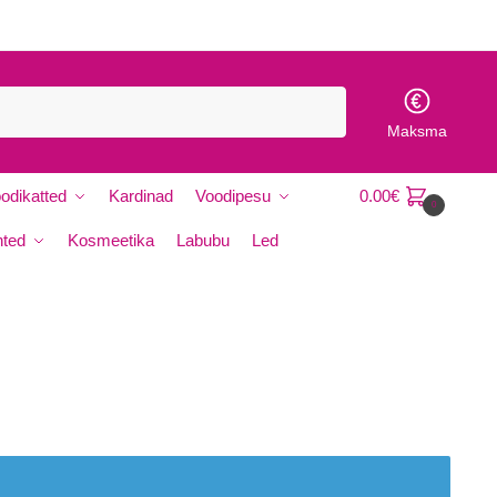
Maksma
odikatted
Kardinad
Voodipesu
0.00
€
0
hted
Kosmeetika
Labubu
Led