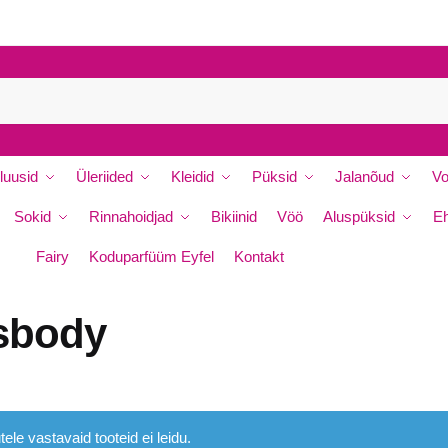
luusid
Üleriided
Kleidid
Püksid
Jalanõud
Vo
Sokid
Rinnahoidjad
Bikiinid
Vöö
Aluspüksid
E
Fairy
Koduparfüüm Eyfel
Kontakt
sbody
tele vastavaid tooteid ei leidu.