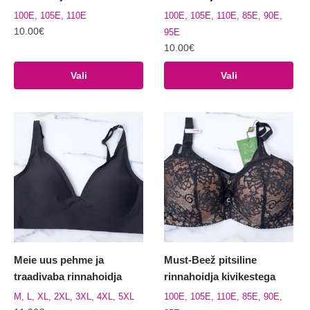
100E, 105E, 110E
100E, 105E, 110E, 85E, 90E,
10.00
€
95E
10.00
€
Sellel
tootel
Sellel
Vali
Vali
on
tootel
mitu
on
varianti.
mitu
Valikuid
varianti.
saab
Valikuid
teha
saab
tootelehel.
teha
tootelehel.
Meie uus pehme ja
Must-Beež pitsiline
traadivaba rinnahoidja
rinnahoidja kivikestega
M, L, XL, 2XL, 3XL, 4XL, 5XL
100E, 105E, 110E, 85E, 90E,