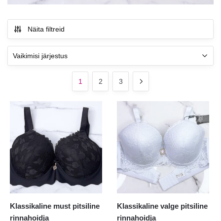
Näita filtreid
1
2
3
Klassikaline must pitsiline
Klassikaline valge pitsiline
rinnahoidja
rinnahoidja