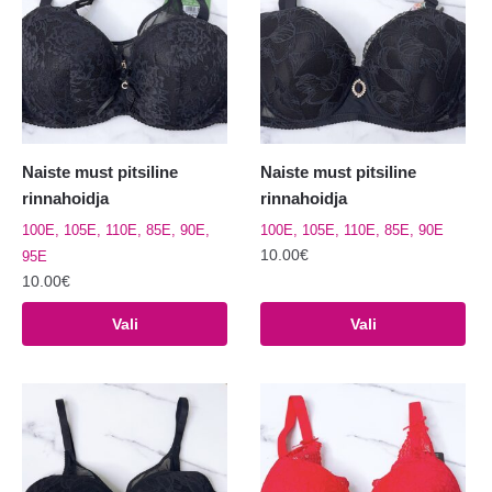
Valikuid
Valikuid
saab
saab
teha
teha
tootelehel.
tootelehel.
Naiste must pitsiline
Naiste must pitsiline
rinnahoidja
rinnahoidja
100E, 105E, 110E, 85E, 90E,
100E, 105E, 110E, 85E, 90E
10.00
€
95E
10.00
€
Sellel
Sellel
tootel
Vali
Vali
tootel
on
on
mitu
mitu
varianti.
varianti.
Valikuid
Valikuid
saab
saab
teha