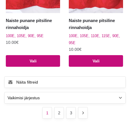
Naiste punane pitsiline
Naiste punane pitsiline
rinnahoidja
rinnahoidja
100E, 105E, 90E, 95E
100E, 105E, 110E, 115E, 90E,
10.00
€
95E
10.00
€
Sellel
tootel
Sellel
Vali
Vali
on
tootel
mitu
on
varianti.
mitu
Näita filtreid
Valikuid
varianti.
saab
Valikuid
teha
saab
tootelehel.
teha
1
2
3
tootelehel.