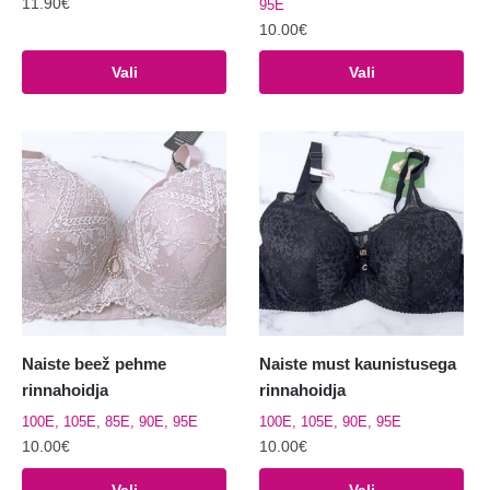
11.90
€
95E
10.00
€
Sellel
tootel
Sellel
Vali
Vali
on
tootel
mitu
on
varianti.
mitu
Valikuid
varianti.
saab
Valikuid
teha
saab
tootelehel.
teha
tootelehel.
Naiste beež pehme
Naiste must kaunistusega
rinnahoidja
rinnahoidja
100E, 105E, 85E, 90E, 95E
100E, 105E, 90E, 95E
10.00
€
10.00
€
Sellel
Sellel
Vali
Vali