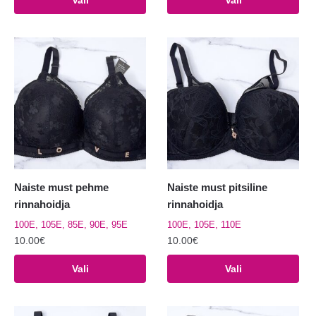
tootel
tootel
on
on
mitu
mitu
varianti.
varianti.
Valikuid
Valikuid
saab
saab
teha
teha
tootelehel.
tootelehel.
Naiste must pehme
Naiste must pitsiline
rinnahoidja
rinnahoidja
100E, 105E, 85E, 90E, 95E
100E, 105E, 110E
10.00
€
10.00
€
Sellel
Sellel
Vali
Vali
tootel
tootel
on
on
mitu
mitu