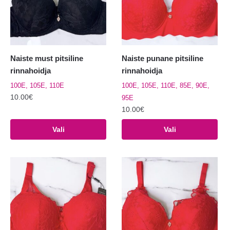
teha
tootelehel.
tootelehel.
Naiste must pitsiline
Naiste punane pitsiline
rinnahoidja
rinnahoidja
100E, 105E, 110E
100E, 105E, 110E, 85E, 90E,
10.00
€
95E
10.00
€
Sellel
tootel
Sellel
Vali
Vali
on
tootel
mitu
on
varianti.
mitu
Valikuid
varianti.
saab
Valikuid
teha
saab
tootelehel.
teha
tootelehel.