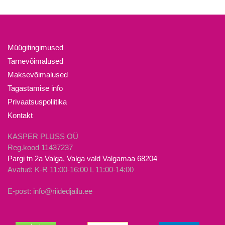
Müügitingimused
Tarnevõimalused
Maksevõimalused
Tagastamise info
Privaatsuspoliitika
Kontakt
KASPER PLUSS OÜ
Reg.kood 11437237
Pargi tn 2a Valga, Valga vald Valgamaa 68204
Avatud: K-R 11:00-16:00 L 11:00-14:00
E-post: info@riidedjailu.ee