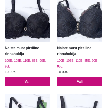
varianti.
varianti.
Valikuid
Valikuid
saab
saab
teha
teha
tootelehel.
tootelehel.
Naiste must pitsiline
Naiste must pitsiline
rinnahoidja
rinnahoidja
100E, 105E, 110E, 85E, 90E,
100E, 105E, 110E, 85E, 90E,
95E
95E
10.00
€
10.00
€
Sellel
Sellel
Vali
Vali
tootel
tootel
on
on
mitu
mitu
varianti.
varianti.