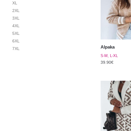
XL
Valikuid
2XL
saab
3XL
teha
4XL
tootelehel.
5XL
6XL
Alpaka
7XL
S-M, L-XL
39.90
€
Sellel
tootel
on
mitu
varianti.
Valikuid
saab
teha
tootelehel.