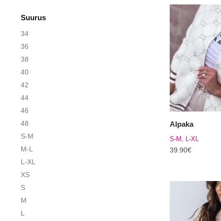
Suurus
34
36
38
40
42
44
46
48
Alpaka
S-M
S-M, L-XL
M-L
39.90
€
L-XL
Sellel
XS
tootel
S
on
M
mitu
L
varianti.