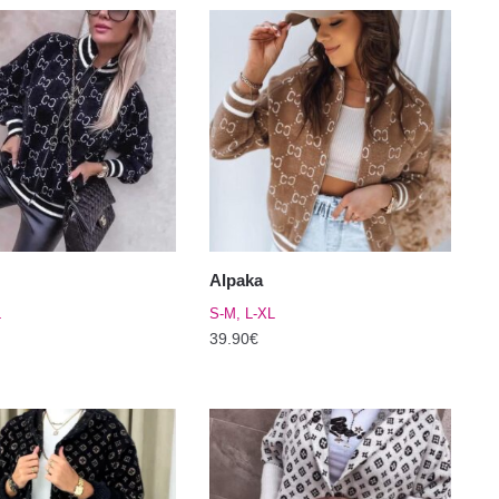
Alpaka
L
S-M, L-XL
39.90
€
Sellel
tootel
on
mitu
varianti.