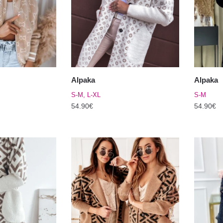
Valikuid
Valikuid
saab
saab
teha
teha
tootelehel.
tooteleh
Alpaka
Alpaka
S-M, L-XL
S-M
54.90
€
54.90
€
Sellel
Sellel
tootel
tootel
on
on
mitu
mitu
varianti.
varianti.
Valikuid
Valikuid
saab
saab
teha
teha
tootelehel.
tooteleh