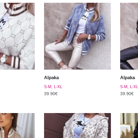
Alpaka
Alpaka
S-M, L-XL
S-M, L-X
39.90
€
39.90
€
Sellel
Sellel
tootel
tootel
on
on
mitu
mitu
varianti.
varianti.