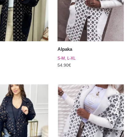
Valikuid
saab
teha
el.
tootelehel.
Alpaka
S-M, L-XL
54.90
€
Sellel
tootel
on
mitu
varianti.
Valikuid
saab
teha
el.
tootelehel.