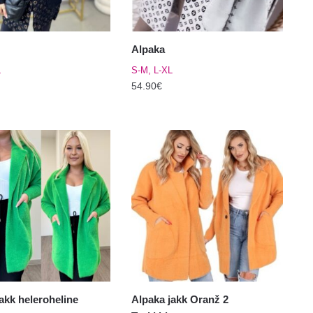
Alpaka
L
S-M, L-XL
54.90
€
Sellel
tootel
on
mitu
varianti.
Valikuid
saab
teha
el.
tootelehel.
akk heleroheline
Alpaka jakk Oranž 2