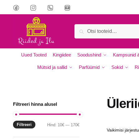
Skip
Skip
to
to
navigation
content
Otsi:
Otsi
Uued Tooted
Kingiidee
Soodushind
Kampsunid &
Mütsid ja sallid
Parfüümid
Sokid
Ri
Üleri
Filtreeri hinna alusel
Filtreeri
Minimaalne
Maksimaalne
Hind:
10€
—
170€
hind
hind