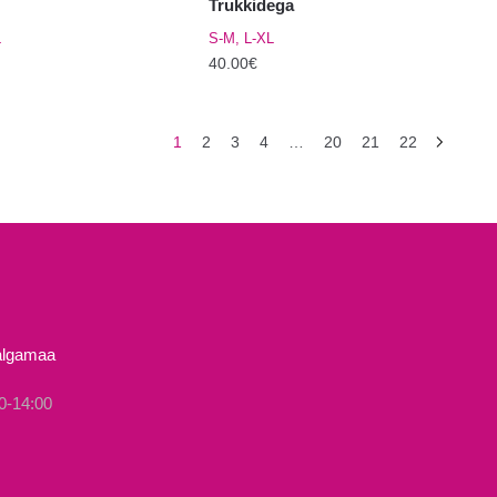
Trukkidega
L
S-M, L-XL
40.00
€
Sellel
tootel
1
2
3
4
…
20
21
22
on
mitu
varianti.
Valikuid
saab
teha
el.
tootelehel.
Valgamaa
0-14:00