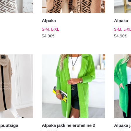
Alpaka
Alpaka
S-M, L-XL
S-M, L-X
54.90
€
54.90
€
Sellel
Sellel
tootel
tootel
on
on
mitu
mitu
varianti.
varianti.
Valikuid
Valikuid
saab
saab
teha
teha
tootelehel.
tooteleh
apuutsiga
Alpaka jakk heleroheline 2
Alpaka j