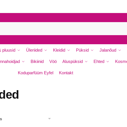
 pluusid
Üleriided
Kleidid
Püksid
Jalanõud
nnahoidjad
Bikiinid
Vöö
Aluspüksid
Ehted
Kosme
Koduparfüüm Eyfel
Kontakt
ided