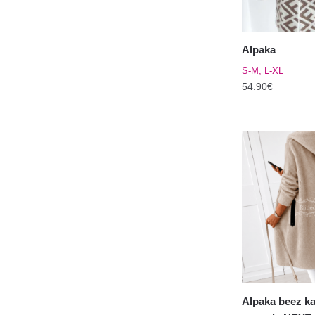
Alpaka
S-M, L-XL
54.90
€
Sellel
tootel
on
mitu
varianti.
Valikuid
saab
teha
tootelehel.
Alpaka beez k