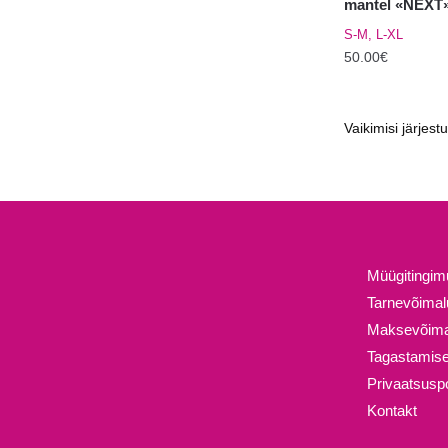
mantel «NEXT
S-M, L-XL
50.00
€
Sellel
tootel
on
mitu
varianti.
Valikuid
saab
teha
Müügitingi
tootelehel.
Tarnevõima
Maksevõima
Tagastamise
Privaatsuspol
Kontakt