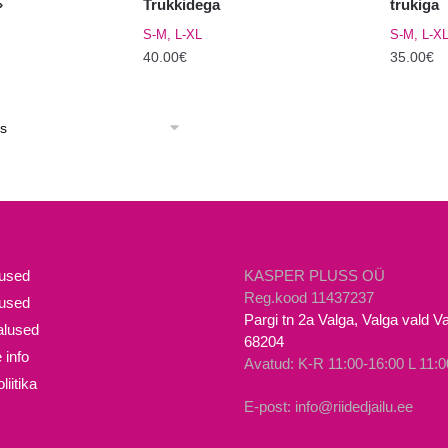
»
Trukkidega
trukiga
S-M, L-XL
S-M, L-X
40.00
€
35.00
€
Sellel
Sellel
tootel
tootel
on
on
mitu
mitu
varianti.
varianti.
Valikuid
Valikuid
saab
saab
teha
teha
mused
KASPER PLUSS OÜ
tootelehel.
tooteleh
Reg.kood 11437237
lused
Pargi tn 2a Valga, Valga vald 
lused
68204
 info
Avatud: K-R 11:00-16:00 L 11:0
iitika
E-post: info@riidedjailu.ee