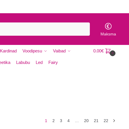
Maksma
Kardinad
Voodipesu
Vaibad
0.00
€
0
etika
Labubu
Led
Fairy
1
2
3
4
…
20
21
22