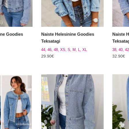
teha
teha
tootelehel.
tooteleh
ine Goodies
Naiste Helesinine Goodies
Naiste 
Teksatagi
Teksata
44, 46, 48, XS, S, M, L, XL
38, 40, 42
29.90
€
32.90
€
Sellel
Sellel
tootel
tootel
on
on
mitu
mitu
varianti.
varianti.
Valikuid
Valikuid
saab
saab
teha
teha
tootelehel.
tooteleh