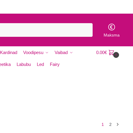
Maksma
Kardinad
Voodipesu
Vaibad
0.00
€
0
etika
Labubu
Led
Fairy
1
2