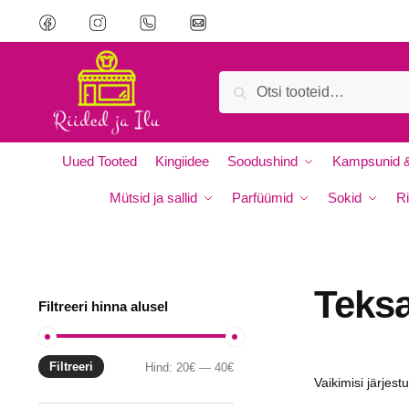
Skip
Skip
to
to
navigation
content
Otsi:
Otsi
Uued Tooted
Kingiidee
Soodushind
Kampsunid &
Mütsid ja sallid
Parfüümid
Sokid
Ri
Teksa
Filtreeri hinna alusel
Filtreeri
Minimaalne
Maksimaalne
Hind:
20€
—
40€
hind
hind