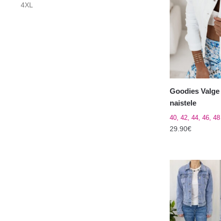
4XL
varianti.
Valikuid
saab
teha
tootelehel.
Goodies Valge 
naistele
40, 42, 44, 46, 48
29.90
€
Sellel
tootel
on
mitu
varianti.
Valikuid
saab