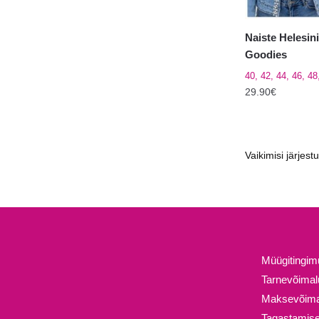
Naiste Helesin
Goodies
40, 42, 44, 46, 4
29.90
€
Sellel
tootel
on
mitu
varianti.
Valikuid
saab
teha
tootelehel.
Müügitingi
Tarnevõima
Maksevõima
Tagastamise