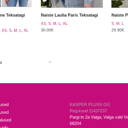
ine Teksatagi
Naiste Laulia Paris Teksatagi
Naiste 
XS, S, M, L, XL
S, M, L
30.00
€
29.90
€
8, XS, S, M, L, XL
Sellel
Sellel
tootel
tootel
on
on
mitu
mitu
varianti.
varianti.
Valikuid
Valikuid
saab
saab
teha
teha
tootelehel.
tooteleh
mused
KASPER PLUSS OÜ
Reg.kood 11437237
lused
Pargi tn 2a Valga, Valga vald 
lused
68204
 info