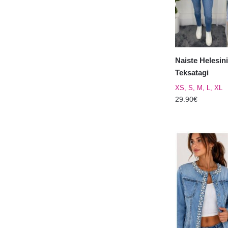
teha
tootelehel.
Naiste Helesin
Teksatagi
XS, S, M, L, XL
29.90
€
Sellel
tootel
on
mitu
varianti.
Valikuid
saab
teha
tootelehel.