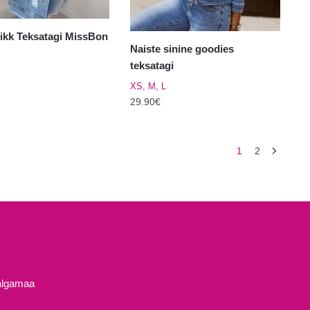
Pikk Teksatagi MissBon
Naiste sinine goodies
teksatagi
XS, M, L
29.90
€
Sellel
tootel
1
2
on
mitu
varianti.
Valikuid
saab
el.
teha
tootelehel.
Valgamaa