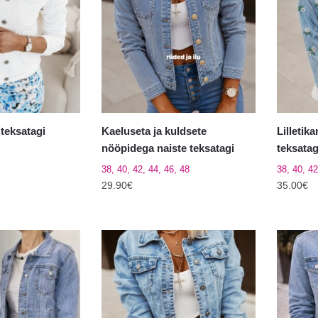
varianti.
varianti.
Valikuid
Valikuid
saab
saab
teha
teha
tootelehel.
tooteleh
teksatagi
Kaeluseta ja kuldsete
Lilletik
nööpidega naiste teksatagi
teksata
38, 40, 42, 44, 46, 48
38, 40, 42
29.90
€
35.00
€
Sellel
Sellel
tootel
tootel
on
on
mitu
mitu
varianti.
varianti.
Valikuid
Valikuid
saab
saab