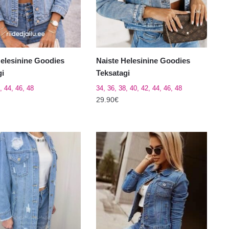
tootelehel.
el.
Helesinine Goodies
Naiste Helesinine Goodies
gi
Teksatagi
, 44, 46, 48
34, 36, 38, 40, 42, 44, 46, 48
29.90
€
Sellel
tootel
on
mitu
varianti.
Valikuid
saab
teha
el.
tootelehel.