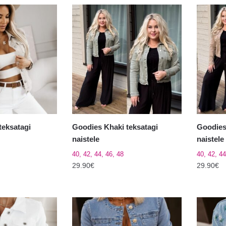
teksatagi
Goodies Khaki teksatagi
Goodies
naistele
naistele
40, 42, 44, 46, 48
40, 42, 44
29.90
€
29.90
€
Sellel
Sellel
tootel
tootel
on
on
mitu
mitu