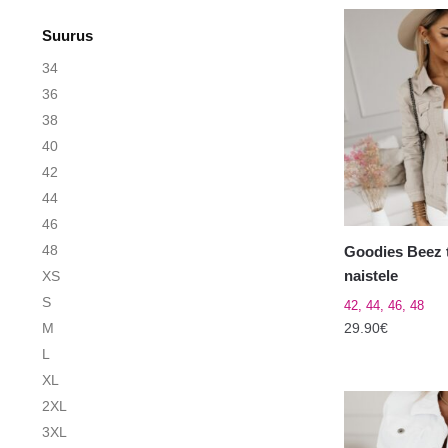
Suurus
34
36
38
40
42
44
46
48
Goodies Beez 
naistele
XS
S
42, 44, 46, 48
29.90
€
M
L
Sellel
XL
tootel
2XL
on
3XL
mitu