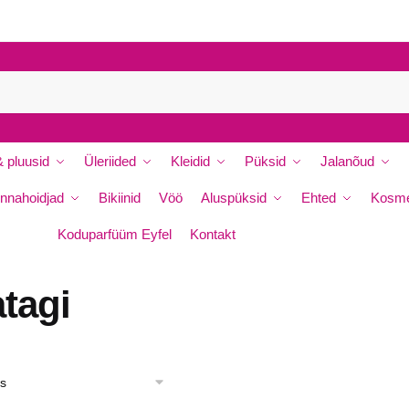
 pluusid
Üleriided
Kleidid
Püksid
Jalanõud
nnahoidjad
Bikiinid
Vöö
Aluspüksid
Ehted
Kosme
Koduparfüüm Eyfel
Kontakt
tagi