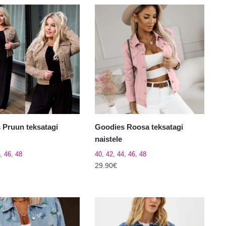
 Pruun teksatagi
Goodies Roosa teksatagi
naistele
, 46, 48
40, 42, 44, 46, 48
29.90
€
Sellel
tootel
on
mitu