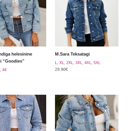
varianti.
Valikuid
saab
teha
el.
tootelehel.
andiga helesinine
M.Sara Teksatagi
gi “Goodies”
L, XL, 2XL, 3XL, 4XL, 5XL
29.90
€
, 44
Sellel
tootel
on
mitu
varianti.
Valikuid
saab
teha