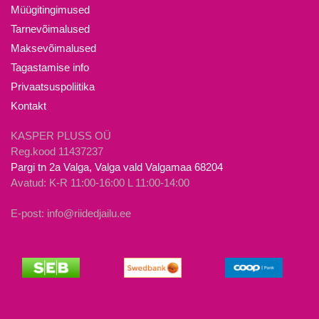
Valikuid
Valikuid
Müügitingimused
saab
saab
Tarnevõimalused
teha
teha
Maksevõimalused
tootelehel.
tootelehel.
Tagastamise info
Privaatsuspoliitika
Kontakt
KASPER PLUSS OÜ
Reg.kood 11437237
Pargi tn 2a Valga, Valga vald Valgamaa 68204
Avatud: K-R 11:00-16:00 L 11:00-14:00
E-post: info@riidedjailu.ee