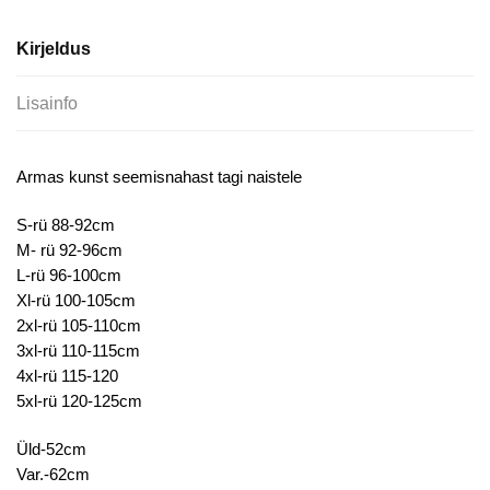
Kirjeldus
Lisainfo
Armas kunst seemisnahast tagi naistele
S-rü 88-92cm
M- rü 92-96cm
L-rü 96-100cm
Xl-rü 100-105cm
2xl-rü 105-110cm
3xl-rü 110-115cm
4xl-rü 115-120
5xl-rü 120-125cm
Üld-52cm
Var.-62cm