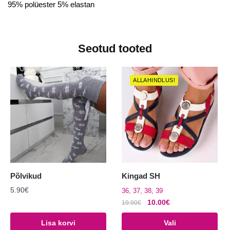
95% polüester 5% elastan
Seotud tooted
ALLAHINDLUS!
Põlvikud
Kingad SH
5.90
€
36, 37, 38, 39
Algne
Praegune
10.00
€
19.90
€
hind
hind
Sellel
Lisa korvi
Vali
oli:
on: