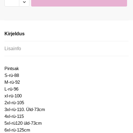
Must
Pintsak
kogus
Kirjeldus
Lisainfo
Pintsak
S-rü-88
M-rü-92
L-rü-96
xl-rü-100
2xl-rü-105
3xl-rü-110. Üld-73cm
4xl-rü-115
5xl-rü120 üld-73cm
6xl-rü-125cm