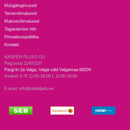
saab
Valikuid
Müügitingimused
teha
saab
Tarnevõimalused
tootelehel.
teha
Maksevõimalused
tootelehel.
Tagastamise info
Privaatsuspoliitika
Kontakt
KASPER PLUSS OÜ
Reg.kood 11437237
Pargi tn 2a Valga, Valga vald Valgamaa 68204
Avatud: K-R 11:00-16:00 L 11:00-14:00
E-post: info@riidedjailu.ee