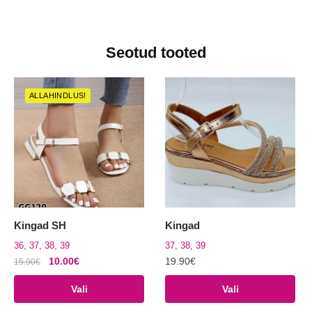
Seotud tooted
ALLAHINDLUS!
Kingad SH
Kingad
36, 37, 38, 39
37, 38, 39
Algne
Praegune
10.00
€
19.90
€
15.90
€
hind
hind
Sellel
Sellel
Vali
Vali
oli:
on:
tootel
tootel
15.90€.
10.00€.