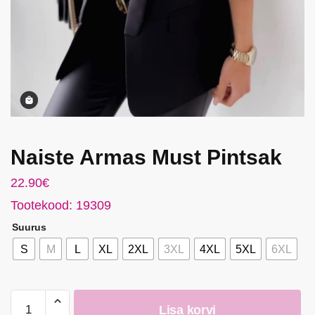
Naiste Armas Must Pintsak
22.90
€
Tootekood: 19309
Suurus
S
M
L
XL
2XL
3XL
4XL
5XL
6XL
Naiste
Lisa korvi
Armas