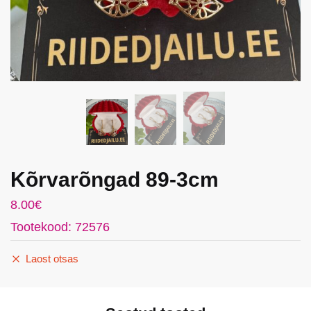
Kõrvarõngad 89-3cm
8.00
€
Tootekood: 72576
Laost otsas