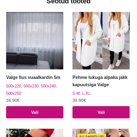
Seotud tooted
Valge Ilus vuaalkardin 5m
Pehme lukuga alpaka jakk
kapuutsiga Valge
500x220, 500x230, 500x240,
500x250
S-M, L-XL
34.90
€
39.90
€
Sellel
Sellel
Vali
Vali
tootel
tootel
on
on
mitu
mitu
ALLAHINDLUS!