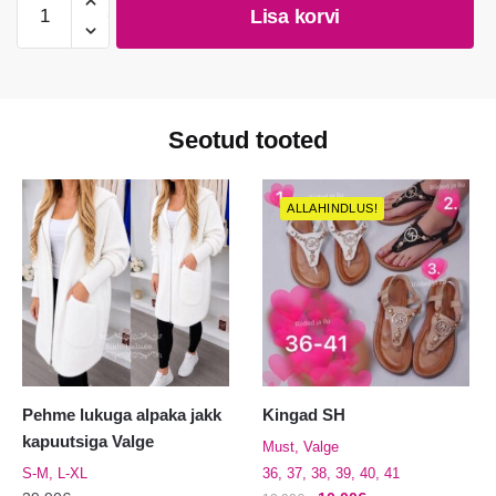
Lisa korvi
90-
1.5cm
kogus
Seotud tooted
ALLAHINDLUS!
Pehme lukuga alpaka jakk
Kingad SH
kapuutsiga Valge
Must, Valge
S-M, L-XL
36, 37, 38, 39, 40, 41