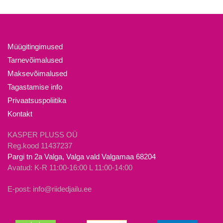
on
mitu
mitu
varianti.
varianti.
Valikuid
Valikuid
saab
Müügitingimused
saab
teha
Tarnevõimalused
teha
tootelehel.
Maksevõimalused
tootelehel.
Tagastamise info
Privaatsuspoliitika
Kontakt
KASPER PLUSS OÜ
Reg.kood 11437237
Pargi tn 2a Valga, Valga vald Valgamaa 68204
Avatud: K-R 11:00-16:00 L 11:00-14:00
E-post: info@riidedjailu.ee