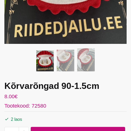
Kõrvarõngad 90-1.5cm
8.00
€
Tootekood: 72580
2 laos
Kõrvarõngad