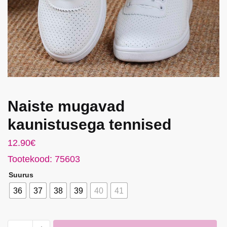
Naiste mugavad
kaunistusega tennised
12.90
€
Tootekood: 75603
Suurus
36
37
38
39
40
41
Naiste