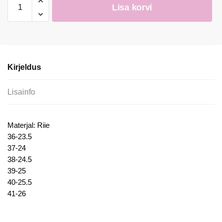
Lisa korvi
mugavad
kaunistusega
tennised
kogus
Kirjeldus
Lisainfo
Materjal: Riie
36-23.5
37-24
38-24.5
39-25
40-25.5
41-26