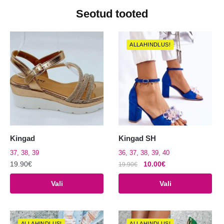
Seotud tooted
ALLAHINDLUS!
Kingad
Kingad SH
37, 38, 39
36, 37, 38, 39, 40
Algne
Praegune
19.90
€
10.00
€
19.90
€
hind
hind
Sellel
Sellel
Vali
Vali
oli:
on:
tootel
tootel
19.90€.
10.00€.
on
on
mitu
mitu
ALLAHINDLUS!
ALLAHINDLUS!