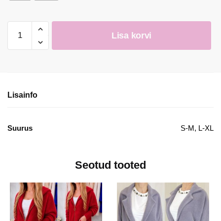
šokolaad
Lisa korvi
karvaga
pikk
alpaka
mantel
kogus
Lisainfo
Suurus
S-M, L-XL
Seotud tooted