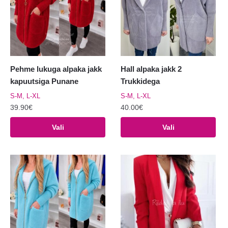
Pehme lukuga alpaka jakk
Hall alpaka jakk 2
kapuutsiga Punane
Trukkidega
S-M, L-XL
S-M, L-XL
39.90
€
40.00
€
Sellel
Sellel
Vali
Vali
tootel
tootel
on
on
mitu
mitu
varianti.
varianti.
Valikuid
Valikuid
saab
saab
teha
teha
tootelehel.
tootelehel.