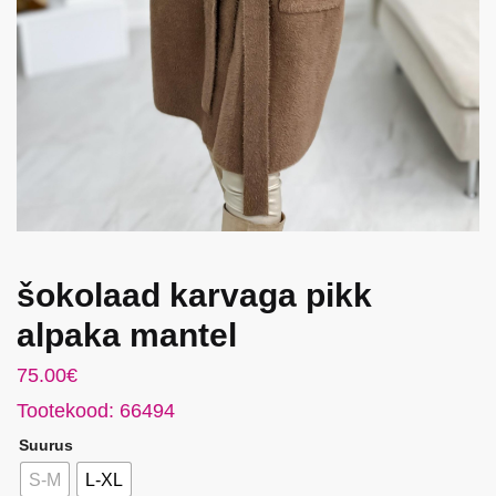
šokolaad karvaga pikk
alpaka mantel
75.00
€
Tootekood: 66494
Suurus
S-M
L-XL