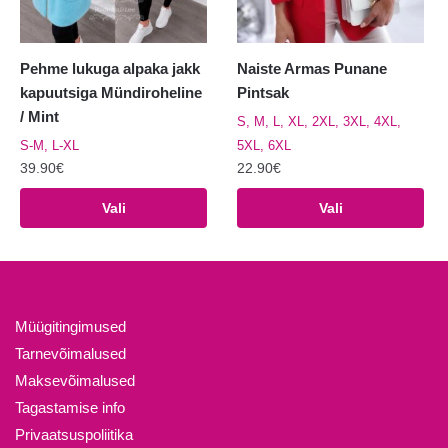
Pehme lukuga alpaka jakk
Naiste Armas Punane
kapuutsiga Mündiroheline
Pintsak
/ Mint
S, M, L, XL, 2XL, 3XL, 4XL,
S-M, L-XL
5XL, 6XL
39.90
€
22.90
€
Sellel
Sellel
Vali
Vali
tootel
tootel
on
on
mitu
mitu
varianti.
varianti.
Valikuid
Valikuid
Müügitingimused
saab
saab
Tarnevõimalused
teha
teha
Maksevõimalused
tootelehel.
tootelehel.
Tagastamise info
Privaatsuspoliitika