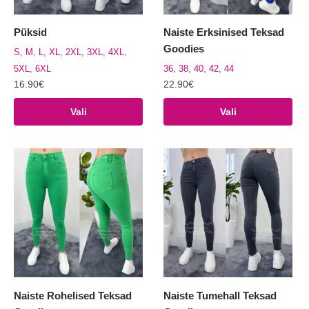
Püksid
Naiste Erksinised Teksad
Goodies
S, M, L, XL, 2XL, 3XL, 4XL,
5XL, 6XL
36, 38, 40, 42, 44
16.90
€
22.90
€
Sellel
Sellel
Vali
Vali
tootel
tootel
on
on
mitu
mitu
varianti.
varianti.
Valikuid
Valikuid
saab
saab
teha
teha
tootelehel.
tootelehel.
Naiste Rohelised Teksad
Naiste Tumehall Teksad