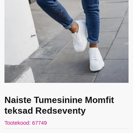
Naiste Tumesinine Momfit
teksad Redseventy
Tootekood: 67749