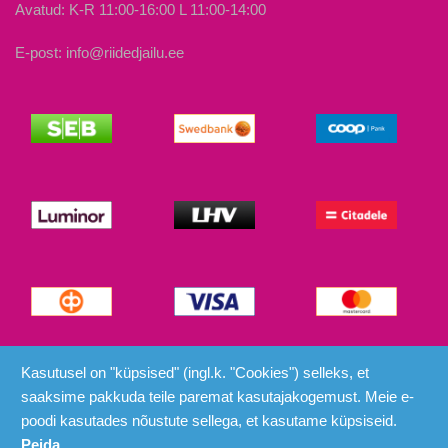
Avatud: K-R 11:00-16:00 L 11:00-14:00
E-post: info@riidedjailu.ee
© Riided ja Ilu 2026
Kasutusel on "küpsised" (ingl.k. "Cookies") selleks, et
saaksime pakkuda teile paremat kasutajakogemust. Meie e-
poodi kasutades nõustute sellega, et kasutame küpsiseid.
Peida