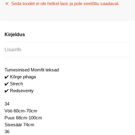
Seda toodet ei ole hetkel laos ja pole seetõttu saadaval.
Kirjeldus
Lisainfo
Tumesinised Momfit teksad
✔️ Kõrge pihaga
✔️ Strech
✔️ Redseventy
34
Vöö 60cm-70cm
Puus 68cm-100cm
Sisesäär 74cm
36