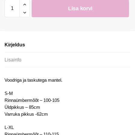
Naiste
Lisa korvi
laimikollane
kaunis
mantel
kogus
Kirjeldus
Lisainfo
Voodriga ja taskutega mantel.
S-M
Rinnaümbermõõt – 100-105
Üldpikkus – 85cm
Varruka pikkus -62cm
L-XL
Rinnaümbermõõt – 110-115