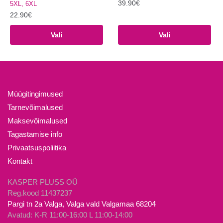
39.90
€
5XL, 6XL
22.90
€
Sellel
Sellel
tootel
Vali
Vali
tootel
on
on
mitu
mitu
varianti.
varianti.
Valikuid
Valikuid
saab
Müügitingimused
saab
teha
Tarnevõimalused
teha
tootelehel.
Maksevõimalused
tootelehel.
Tagastamise info
Privaatsuspoliitika
Kontakt
KASPER PLUSS OÜ
Reg.kood 11437237
Pargi tn 2a Valga, Valga vald Valgamaa 68204
Avatud: K-R 11:00-16:00 L 11:00-14:00