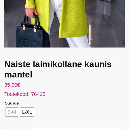
Naiste laimikollane kaunis
mantel
35.00
€
Tootekood: 76425
Suurus
S-M
L-XL