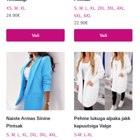
XS, M, XL
S, M, L, XL, 2XL, 3XL, 4XL,
24.90
€
5XL, 6XL
22.90
€
Sellel
tootel
Sellel
Vali
Vali
on
tootel
mitu
on
varianti.
mitu
Valikuid
varianti.
saab
Valikuid
teha
saab
tootelehel.
teha
tootelehel.
Naiste Armas Sinine
Pehme lukuga alpaka jakk
Pintsak
kapuutsiga Valge
S, M, L, XL, 2XL, 3XL, 4XL,
S-M, L-XL