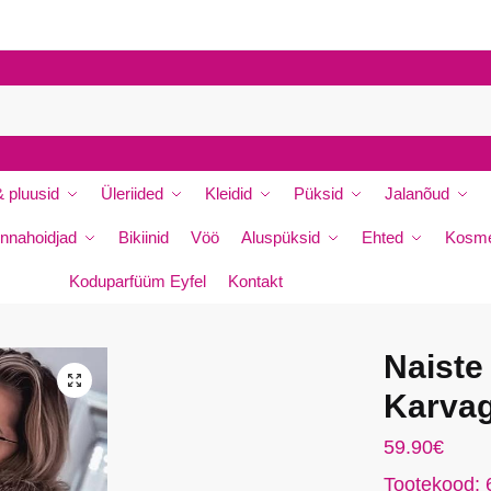
P
e
r
e
n
i
m
 pluusid
Üleriided
Kleidid
Püksid
Jalanõud
i
*
nnahoidjad
Bikiinid
Vöö
Aluspüksid
Ehted
Kosme
Koduparfüüm Eyfel
Kontakt
Naiste
da
🔍
Karva
59.90
€
Tootekood: