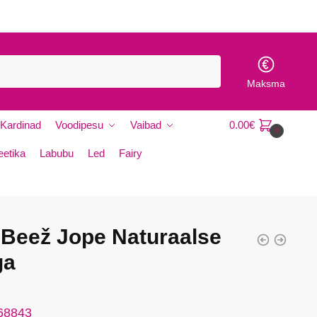
*
E
e
s
n
Maksma
i
m
Kardinad
Voodipesu
Vaibad
0.00
€
i
0
E
etika
Labubu
Led
Fairy
e
s
n
i
m
i
 Beež Jope Naturaalse
ga
 68843