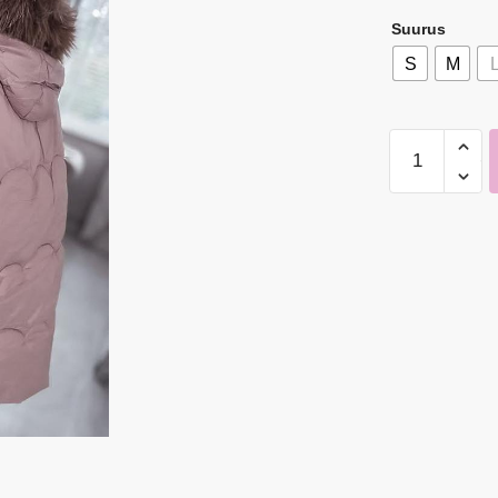
Suurus
S
M
Naiste
Beež
Jope
Naturaalse
Karvaga
kogus