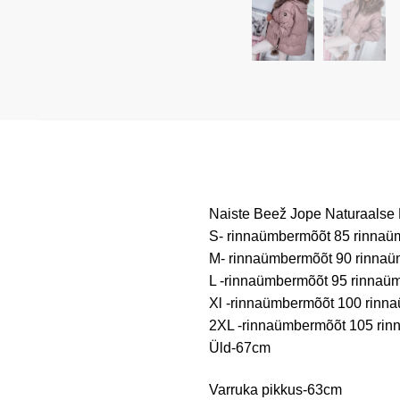
Naiste Beež Jope Naturaalse
S- rinnaümbermõõt 85 rinna
M- rinnaümbermõõt 90 rinna
L -rinnaümbermõõt 95 rinnaü
Xl -rinnaümbermõõt 100 rinn
2XL -rinnaümbermõõt 105 ri
Üld-67cm
Varruka pikkus-63cm