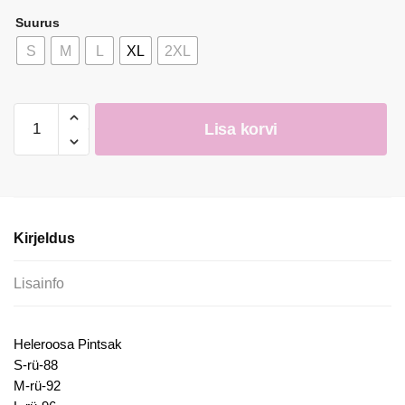
Suurus
S
M
L
XL
2XL
Naiste
Lisa korvi
Armas
Heleroosa
Pintsak
kogus
Kirjeldus
Lisainfo
Heleroosa Pintsak
S-rü-88
M-rü-92