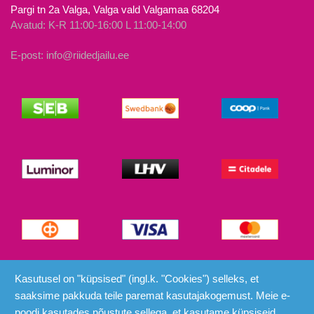
Pargi tn 2a Valga, Valga vald Valgamaa 68204
Avatud: K-R 11:00-16:00 L 11:00-14:00
E-post: info@riidedjailu.ee
© Riided ja Ilu 2026
Kasutusel on "küpsised" (ingl.k. "Cookies") selleks, et
saaksime pakkuda teile paremat kasutajakogemust. Meie e-
poodi kasutades nõustute sellega, et kasutame küpsiseid.