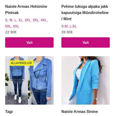
Naiste Armas Helsinine
Pehme lukuga alpaka jakk
Pintsak
kapuutsiga Mündiroheline
/ Mint
S, M, L, XL, 2XL, 3XL, 4XL,
5XL, 6XL
S-M, L-XL
22.90
€
39.90
€
Sellel
Sellel
Vali
Vali
tootel
tootel
on
on
mitu
mitu
ALLAHINDLUS!
varianti.
varianti.
Valikuid
Valikuid
saab
saab
teha
teha
tootelehel.
tootelehel.
Tagi
Naiste Armas Sinine