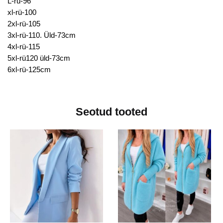
L-rü-96
xl-rü-100
2xl-rü-105
3xl-rü-110. Üld-73cm
4xl-rü-115
5xl-rü120 üld-73cm
6xl-rü-125cm
Seotud tooted