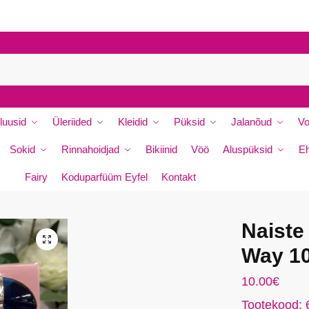
P
e
r
e
n
i
luusid
Üleriided
Kleidid
Püksid
Jalanõud
Vo
m
i
Sokid
Rinnahoidjad
Bikiinid
Vöö
Aluspüksid
E
*
Fairy
Koduparfüüm Eyfel
Kontakt
Naist
🔍
da
Way 1
10.00
€
Tootekood: