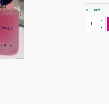
2 laos
Naiste
Magus
Parfüüm
MRS
Way
100ml
kogus