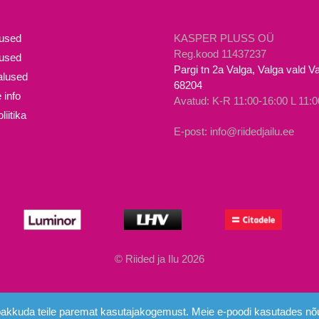
mitu
varianti.
Valikuid
mused
KASPER PLUSS OÜ
saab
Reg.kood 11437237
lused
Pargi tn 2a Valga, Valga vald 
teha
lused
68204
tootelehel.
 info
Avatud: K-R 11:00-16:00 L 11:0
iitika
E-post: info@riidedjailu.ee
© Riided ja Ilu 2026
e pakkuda teile paremat kasutajakogemust. Meie e-poodi kasutades nõu