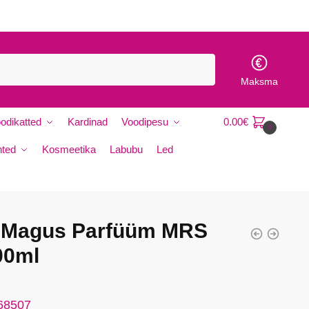
E
-
m
a
Maksma
i
l
K
odikatted
Kardinad
Voodipesu
0.00
€
0
i
r
hted
Kosmeetika
Labubu
Led
j
a
K
i
r
e Magus Parfüüm MRS
j
a
00ml
 68507