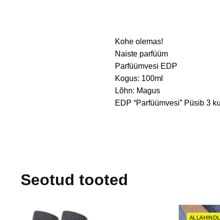
Kohe olemas!
Naiste parfüüm
Parfüümvesi EDP
Kogus: 100ml
Lõhn: Magus
EDP “Parfüümvesi” Püsib 3 ku
Seotud tooted
ALLAHINDL