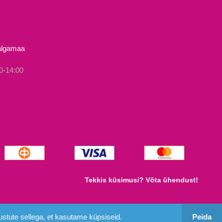
on
mitu
varianti.
Valikuid
Valgamaa
saab
teha
0-14:00
tootelehel.
Tekkis küsimusi? Võta ühendust!
stute sellega, et kasutame küpsiseid.
Peida