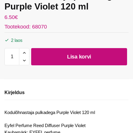
Purple Violet 120 ml
6.50
€
Tootekood: 68070
2 laos
Kodulõhnastaja
Lisa korvi
pulkadega
Purple
Violet
120
ml
Kirjeldus
kogus
Kodulõhnastaja pulkadega Purple Violet 120 ml
Eyfel Perfume Reed Diffuser Purple Violet
Kaubamärk: EYFEL perfume