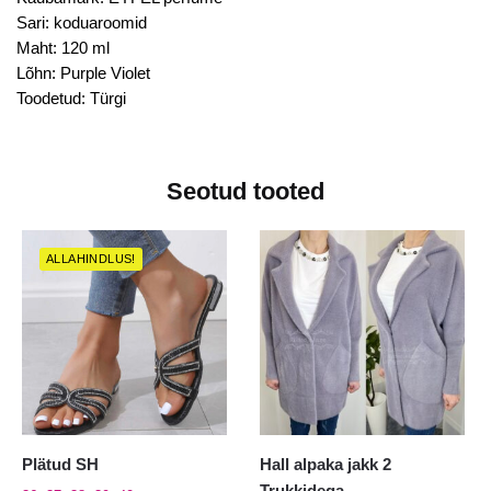
Sari: koduaroomid
Maht: 120 ml
Lõhn: Purple Violet
Toodetud: Türgi
Seotud tooted
ALLAHINDLUS!
Plätud SH
Hall alpaka jakk 2
Trukkidega