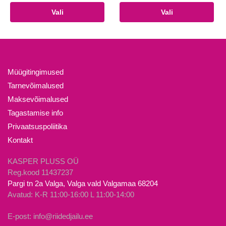
oli:
on:
tootel
Sellel
Vali
Vali
11.90€.
6.00€.
on
tootel
mitu
on
varianti.
mitu
Valikuid
varianti.
saab
Valikuid
Müügitingimused
teha
saab
Tarnevõimalused
tootelehel.
teha
Maksevõimalused
tootelehel.
Tagastamise info
Privaatsuspoliitika
Kontakt
KASPER PLUSS OÜ
Reg.kood 11437237
Pargi tn 2a Valga, Valga vald Valgamaa 68204
Avatud: K-R 11:00-16:00 L 11:00-14:00
E-post: info@riidedjailu.ee