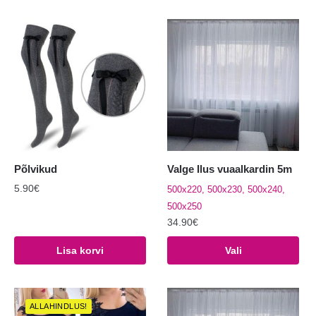
Põlvikud
Valge Ilus vuaalkardin 5m
5.90
€
500x220, 500x230, 500x240,
500x250
34.90
€
Sellel
Lisa korvi
Vali
tootel
on
mitu
ALLAHINDLUS!
varianti.