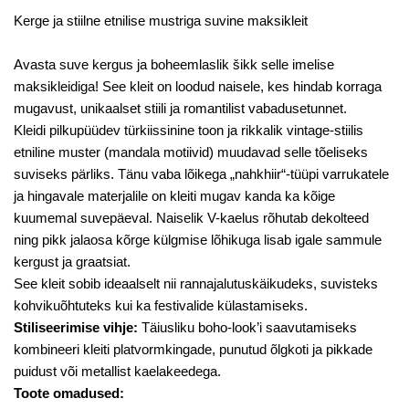
Kerge ja stiilne etnilise mustriga suvine maksikleit
Avasta suve kergus ja boheemlaslik šikk selle imelise
maksikleidiga! See kleit on loodud naisele, kes hindab korraga
mugavust, unikaalset stiili ja romantilist vabadusetunnet.
Kleidi pilkupüüdev türkiissinine toon ja rikkalik vintage-stiilis
etniline muster (mandala motiivid) muudavad selle tõeliseks
suviseks pärliks. Tänu vaba lõikega „nahkhiir“-tüüpi varrukatele
ja hingavale materjalile on kleiti mugav kanda ka kõige
kuumemal suvepäeval. Naiselik V-kaelus rõhutab dekolteed
ning pikk jalaosa kõrge külgmise lõhikuga lisab igale sammule
kergust ja graatsiat.
See kleit sobib ideaalselt nii rannajalutuskäikudeks, suvisteks
kohvikuõhtuteks kui ka festivalide külastamiseks.
Stiliseerimise vihje:
Täiusliku boho-look’i saavutamiseks
kombineeri kleiti platvormkingade, punutud õlgkoti ja pikkade
puidust või metallist kaelakeedega.
Toote omadused: