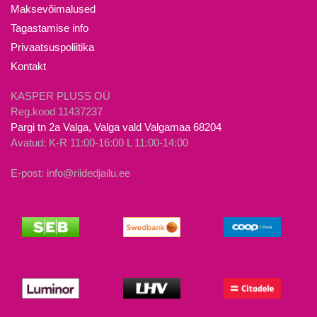
teha
teha
Maksevõimalused
tootelehel.
tootelehel.
Tagastamise info
Privaatsuspoliitika
Kontakt
KASPER PLUSS OÜ
Reg.kood 11437237
Pargi tn 2a Valga, Valga vald Valgamaa 68204
Avatud: K-R 11:00-16:00 L 11:00-14:00
E-post: info@riidedjailu.ee