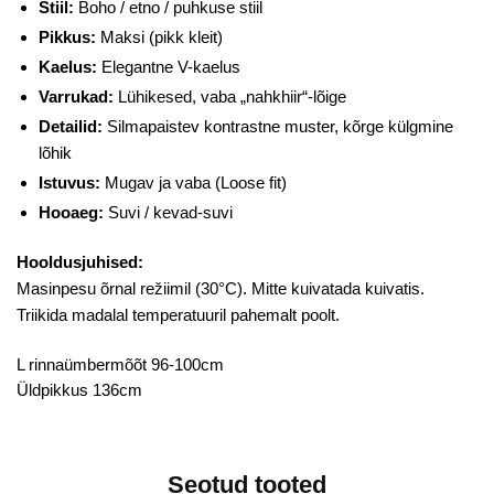
Stiil:
Boho / etno / puhkuse stiil
Pikkus:
Maksi (pikk kleit)
Kaelus:
Elegantne V-kaelus
Varrukad:
Lühikesed, vaba „nahkhiir“-lõige
Detailid:
Silmapaistev kontrastne muster, kõrge külgmine
lõhik
Istuvus:
Mugav ja vaba (Loose fit)
Hooaeg:
Suvi / kevad-suvi
Hooldusjuhised:
Masinpesu õrnal režiimil (30°C). Mitte kuivatada kuivatis.
Triikida madalal temperatuuril pahemalt poolt.
L rinnaümbermõõt 96-100cm
Üldpikkus 136cm
Seotud tooted