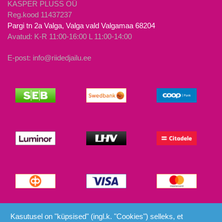
KASPER PLUSS OÜ
Reg.kood 11437237
Pargi tn 2a Valga, Valga vald Valgamaa 68204
Avatud: K-R 11:00-16:00 L 11:00-14:00
E-post: info@riidedjailu.ee
© Riided ja Ilu 2026
Kasutusel on "küpsised" (ingl.k. "Cookies") selleks, et