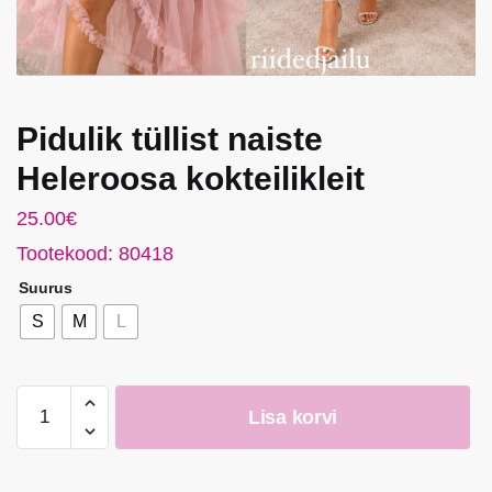
Pidulik tüllist naiste
Heleroosa kokteilikleit
25.00
€
Tootekood: 80418
Suurus
S
M
L
Pidulik
Lisa korvi
tüllist
naiste
Heleroosa