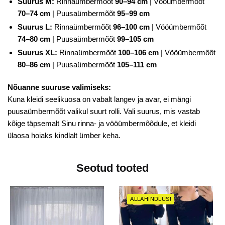
Suurus M:
Rinnaümbermõõt
90–94 cm
| Vööümbermõõt
70–74 cm
| Puusaümbermõõt
95–99 cm
Suurus L:
Rinnaümbermõõt
96–100 cm
| Vööümbermõõt
74–80 cm
| Puusaümbermõõt
99–105 cm
Suurus XL:
Rinnaümbermõõt
100–106 cm
| Vööümbermõõt
80–86 cm
| Puusaümbermõõt
105–111 cm
Nõuanne suuruse valimiseks:
Kuna kleidi seelikuosa on vabalt langev ja avar, ei mängi
puusaümbermõõt valikul suurt rolli. Vali suurus, mis vastab
kõige täpsemalt Sinu rinna- ja vööümbermõõdule, et kleidi
ülaosa hoiaks kindlalt ümber keha.
Seotud tooted
ALLAHINDLUS!