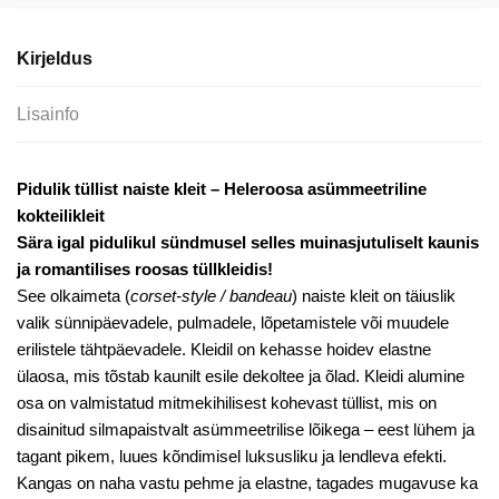
kokteilikleit
kogus
Kirjeldus
Lisainfo
Pidulik tüllist naiste kleit – Heleroosa asümmeetriline
kokteilikleit
Sära igal pidulikul sündmusel selles muinasjutuliselt kaunis
ja romantilises roosas tüllkleidis!
See olkaimeta (
corset-style / bandeau
) naiste kleit on täiuslik
valik sünnipäevadele, pulmadele, lõpetamistele või muudele
erilistele tähtpäevadele. Kleidil on kehasse hoidev elastne
ülaosa, mis tõstab kaunilt esile dekoltee ja õlad. Kleidi alumine
osa on valmistatud mitmekihilisest kohevast tüllist, mis on
disainitud silmapaistvalt asümmeetrilise lõikega – eest lühem ja
tagant pikem, luues kõndimisel luksusliku ja lendleva efekti.
Kangas on naha vastu pehme ja elastne, tagades mugavuse ka