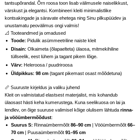
tantsupõrandal. Õrn roosa toon lisab välimusele naiselikkust,
värskust ja elegantsi. Kombineeri kleiti minimalistlike
kontsakingade ja säravate ehetega ning Sinu pilkupüüdev ja
unustamatu peovälimus ongi valmis!
📐 Tooteandmed ja omadused
Toode:
Pidulik asümmeetriline naiste kleit
Disain:
Olkaimeta (õlapaelteta) ülaosa, mitmekihiline
tüllseelik, eest lühem ja tagant pikem lõige.
Värv:
Heleroosa / puudriroosa
Üldpikkus:
98 cm
(tagant pikemast osast mõõdetuna)
📏 Suuruste kirjeldus ja valiku juhend
Kleit on valmistatud elastsest materjalist, mis kohandub
ülaosast hästi keha kumerustega. Kuna seelikuosa on lai ja
lendlev, on õige suuruse valimisel kõige olulisem lähtuda
rinna-
ja vööümbermõõdust
:
Suurus S:
Rinnaümbermõõt
86–90 cm
| Vööümbermõõt
66–
70 cm
| Puusaümbermõõt
91–95 cm