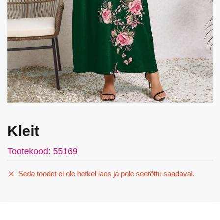
Kleit
Tootekood: 55169
Seda toodet ei ole hetkel laos ja pole seetõttu saadaval.