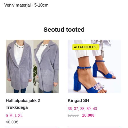
Veniv materjal +5-10cm
Seotud tooted
ALLAHINDLUS!
Hall alpaka jakk 2
Kingad SH
Trukkidega
36, 37, 38, 39, 40
Algne
Praegune
10.00
€
S-M, L-XL
19.90
€
hind
hind
40.00
€
Sellel
oli:
on: