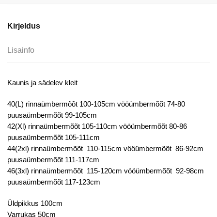
Erksinine
Kleit
Kirjeldus
kogus
Lisainfo
Kaunis ja sädelev kleit
40(L) rinnaümbermõõt 100-105cm vööümbermõõt 74-80
puusaümbermõõt 99-105cm
42(Xl) rinnaümbermõõt 105-110cm vööümbermõõt 80-86
puusaümbermõõt 105-111cm
44(2xl) rinnaümbermõõt 110-115cm vööümbermõõt 86-92cm
puusaümbermõõt 111-117cm
46(3xl) rinnaümbermõõt 115-120cm vööümbermõõt 92-98cm
puusaümbermõõt 117-123cm
Üldpikkus 100cm
Varrukas 50cm