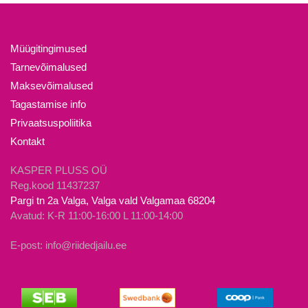
varianti.
mitu
Valikuid
varianti.
saab
Valikuid
Müügitingimused
teha
saab
Tarnevõimalused
tootelehel.
teha
Maksevõimalused
tootelehel.
Tagastamise info
Privaatsuspoliitika
Kontakt
KASPER PLUSS OÜ
Reg.kood 11437237
Pargi tn 2a Valga, Valga vald Valgamaa 68204
Avatud: K-R 11:00-16:00 L 11:00-14:00
E-post: info@riidedjailu.ee