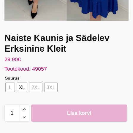
Naiste Kaunis ja Sädelev
Erksinine Kleit
29.90
€
Tootekood: 49057
Suurus
L
XL
2XL
3XL
Naiste
Lisa korvi
Kaunis
ja
Sädelev