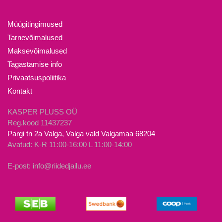
Valikuid
varianti.
saab
Valikuid
Müügitingimused
teha
saab
Tarnevõimalused
tootelehel.
teha
Maksevõimalused
tootelehel.
Tagastamise info
Privaatsuspoliitika
Kontakt
KASPER PLUSS OÜ
Reg.kood 11437237
Pargi tn 2a Valga, Valga vald Valgamaa 68204
Avatud: K-R 11:00-16:00 L 11:00-14:00
E-post: info@riidedjailu.ee