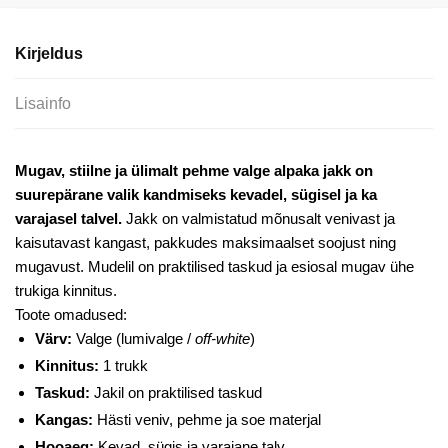
valge
alpaka
Kirjeldus
jakk
1
Lisainfo
trukiga
kogus
Mugav, stiilne ja ülimalt pehme valge alpaka jakk on
suurepärane valik kandmiseks kevadel, sügisel ja ka
varajasel talvel.
Jakk on valmistatud mõnusalt venivast ja
kaisutavast kangast, pakkudes maksimaalset soojust ning
mugavust. Mudelil on praktilised taskud ja esiosal mugav ühe
trukiga kinnitus.
Toote omadused:
Värv:
Valge (lumivalge /
off-white
)
Kinnitus:
1 trukk
Taskud:
Jakil on praktilised taskud
Kangas:
Hästi veniv, pehme ja soe materjal
Hooaeg:
Kevad, sügis ja varajane talv