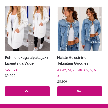
on
varianti.
mitu
Valikuid
varianti.
saab
Valikuid
teha
saab
tootelehel.
teha
tootelehel.
Pehme lukuga alpaka jakk
Naiste Helesinine
kapuutsiga Valge
Teksatagi Goodies
S-M, L-XL
40, 42, 44, 46, 48, XS, S, M, L,
39.90
€
XL
29.90
€
Sellel
tootel
Sellel
Vali
Vali
on
tootel
mitu
on
varianti.
mitu