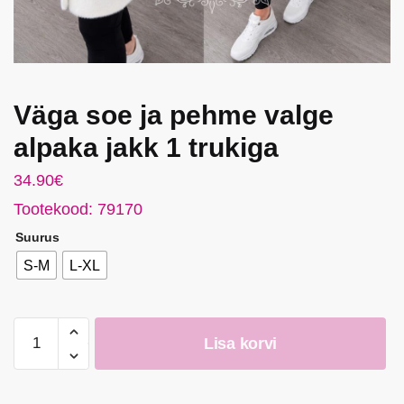
Väga soe ja pehme valge
alpaka jakk 1 trukiga
34.90
€
Tootekood: 79170
Suurus
S-M
L-XL
Väga
Lisa korvi
soe
ja
pehme