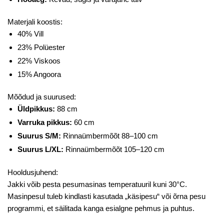
Materjali koostis:
40% Vill
23% Polüester
22% Viskoos
15% Angoora
Mõõdud ja suurused:
Üldpikkus:
88 cm
Varruka pikkus:
60 cm
Suurus S/M:
Rinnaümbermõõt 88–100 cm
Suurus L/XL:
Rinnaümbermõõt 105–120 cm
Hooldusjuhend:
Jakki võib pesta pesumasinas temperatuuril kuni 30°C.
Masinpesul tuleb kindlasti kasutada „käsipesu“ või õrna pesu
programmi, et säilitada kanga esialgne pehmus ja puhtus.