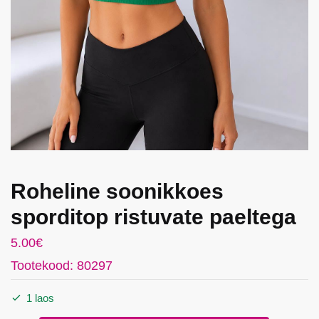
Roheline soonikkoes
sporditop ristuvate paeltega
5.00
€
Tootekood: 80297
1 laos