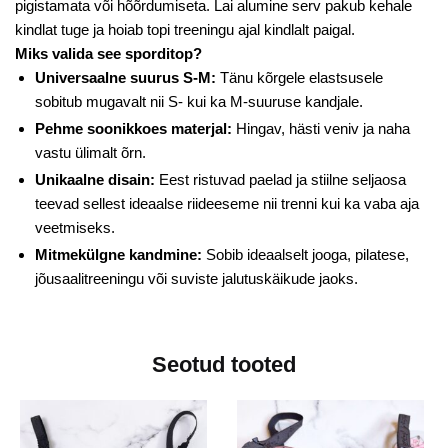
pigistamata või hõõrdumiseta. Lai alumine serv pakub kehale
kindlat tuge ja hoiab topi treeningu ajal kindlalt paigal.
Miks valida see sporditop?
Universaalne suurus S-M:
Tänu kõrgele elastsusele
sobitub mugavalt nii S- kui ka M-suuruse kandjale.
Pehme soonikkoes materjal:
Hingav, hästi veniv ja naha
vastu ülimalt õrn.
Unikaalne disain:
Eest ristuvad paelad ja stiilne seljaosa
teevad sellest ideaalse riideeseme nii trenni kui ka vaba aja
veetmiseks.
Mitmekülgne kandmine:
Sobib ideaalselt jooga, pilatese,
jõusaalitreeningu või suviste jalutuskäikude jaoks.
Seotud tooted