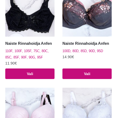
Naiste Rinnahoidja Anfen
Naiste Rinnahoidja Anfen
110F, 100F, 105F, 75C, 80C,
100D, 80D, 85D, 90D, 95D
14.90
€
85C, 85F, 90F, 90G, 95F
11.90
€
Sellel
Sellel
tootel
Vali
Vali
tootel
on
on
mitu
mitu
varianti.
varianti.
Valikuid
Valikuid
saab
saab
teha
teha
tootelehel.