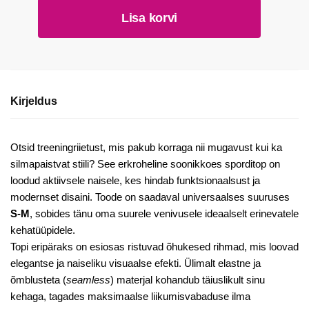
Roheline
Lisa korvi
soonikkoes
sporditop
ristuvate
paeltega
kogus
Kirjeldus
Otsid treeningriietust, mis pakub korraga nii mugavust kui ka
silmapaistvat stiili? See erkroheline soonikkoes sporditop on
loodud aktiivsele naisele, kes hindab funktsionaalsust ja
modernset disaini. Toode on saadaval universaalses suuruses
S-M
, sobides tänu oma suurele venivusele ideaalselt erinevatele
kehatüüpidele.
Topi eripäraks on esiosas ristuvad õhukesed rihmad, mis loovad
elegantse ja naiseliku visuaalse efekti. Ülimalt elastne ja
õmblusteta (
seamless
) materjal kohandub täiuslikult sinu
kehaga, tagades maksimaalse liikumisvabaduse ilma