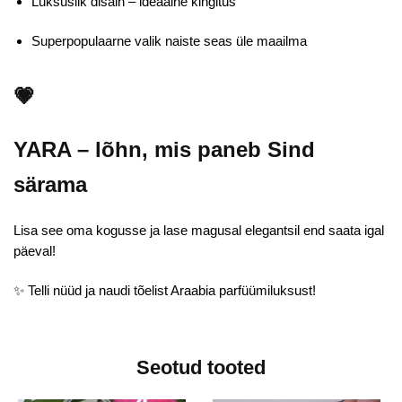
Luksuslik disain
– ideaalne kingitus
Superpopulaarne valik naiste seas üle maailma
💗
YARA – lõhn, mis paneb Sind
särama
Lisa see oma kogusse ja lase magusal elegantsil end saata igal
päeval!
✨
Telli nüüd ja naudi tõelist Araabia parfüümiluksust!
Seotud tooted