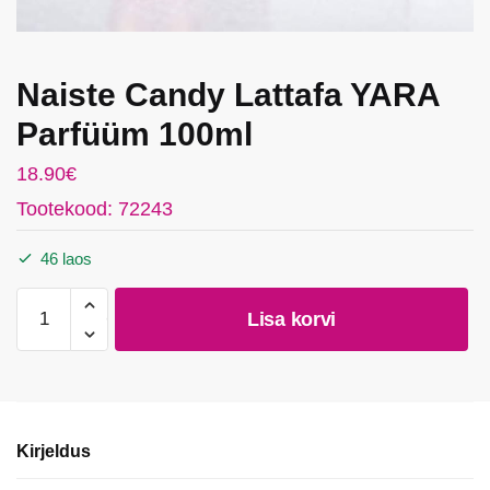
Naiste Candy Lattafa YARA
Parfüüm 100ml
18.90
€
Tootekood: 72243
46 laos
Naiste
Lisa korvi
Candy
Lattafa
YARA
Parfüüm
100ml
Kirjeldus
kogus