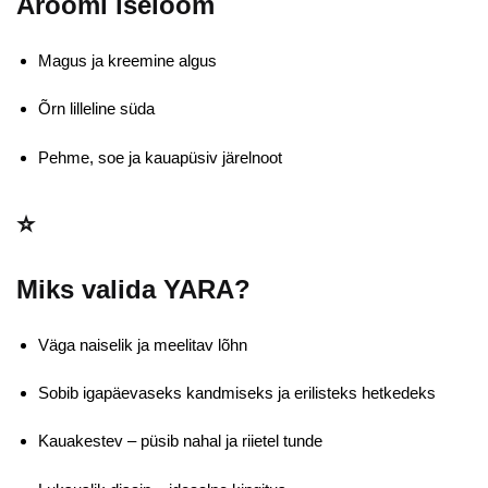
Aroomi iseloom
Magus ja kreemine algus
Õrn lilleline süda
Pehme, soe ja kauapüsiv järelnoot
⭐
Miks valida YARA?
Väga naiselik ja meelitav lõhn
Sobib igapäevaseks kandmiseks ja erilisteks hetkedeks
Kauakestev
– püsib nahal ja riietel tunde