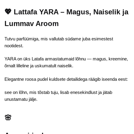
💖
Lattafa YARA – Magus, Naiselik ja
Lummav Aroom
Tutvu parfüümiga, mis vallutab südame juba esimestest
nootidest.
YARA
on üks Latafa armastatumaid lõhnu — magus, kreemine,
õrnalt lilleline ja uskumatult naiselik.
Elegantne roosa pudel kuldsete detailidega räägib iseenda eest:
see on
lõhn, mis tõstab tuju, lisab enesekindlust ja jätab
unustamatu jälje
.
🌸