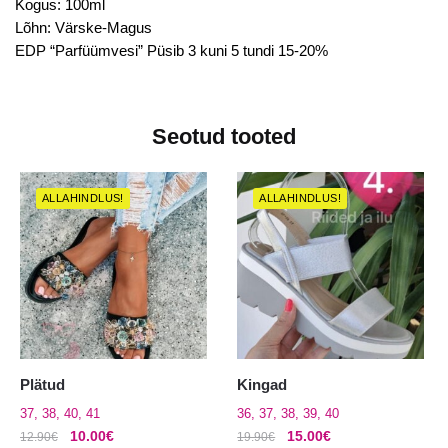
Kogus: 100ml
Lõhn: Värske-Magus
EDP “Parfüümvesi” Püsib 3 kuni 5 tundi 15-20%
Seotud tooted
ALLAHINDLUS!
ALLAHINDLUS!
Plätud
Kingad
37, 38, 40, 41
36, 37, 38, 39, 40
Algne
Praegune
Algne
Praegune
10.00
€
15.00
€
12.90
€
19.90
€