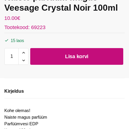
Veesage Crystal Noir 100ml
10.00
€
Tootekood: 69223
15 laos
Naiste
Lisa korvi
parfüüm
magus
Veesage
Crystal
Noir
Kirjeldus
100ml
kogus
Kohe olemas!
Naiste magus parfüüm
Parfüümvesi EDP