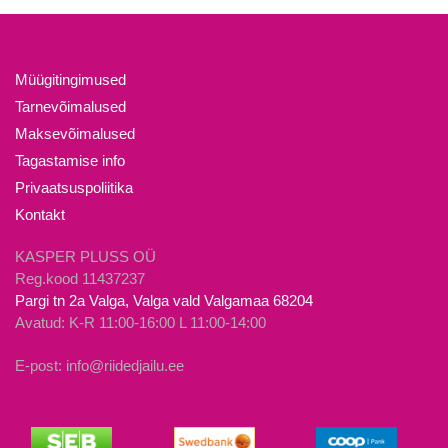
on
on
mitu
mitu
varianti.
varianti.
Valikuid
Valikuid
Müügitingimused
saab
saab
Tarnevõimalused
teha
teha
Maksevõimalused
tootelehel.
tootelehel.
Tagastamise info
Privaatsuspoliitika
Kontakt
KASPER PLUSS OÜ
Reg.kood 11437237
Pargi tn 2a Valga, Valga vald Valgamaa 68204
Avatud: K-R 11:00-16:00 L 11:00-14:00
E-post: info@riidedjailu.ee