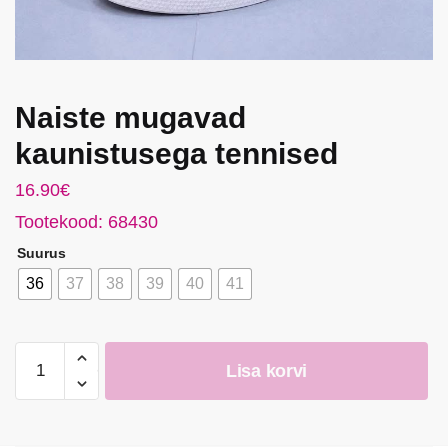
Naiste mugavad
kaunistusega tennised
16.90
€
Tootekood: 68430
Suurus
36
37
38
39
40
41
Naiste
Lisa korvi
mugavad
kaunistusega
tennised