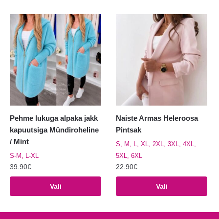
on
on
mitu
mitu
varianti.
varianti.
Valikuid
Valikuid
saab
saab
teha
teha
tootelehel.
tootelehel.
Pehme lukuga alpaka jakk
Naiste Armas Heleroosa
kapuutsiga Mündiroheline
Pintsak
/ Mint
S, M, L, XL, 2XL, 3XL, 4XL,
S-M, L-XL
5XL, 6XL
39.90
€
22.90
€
Sellel
Sellel
Vali
Vali
tootel
tootel
on
on
mitu
mitu