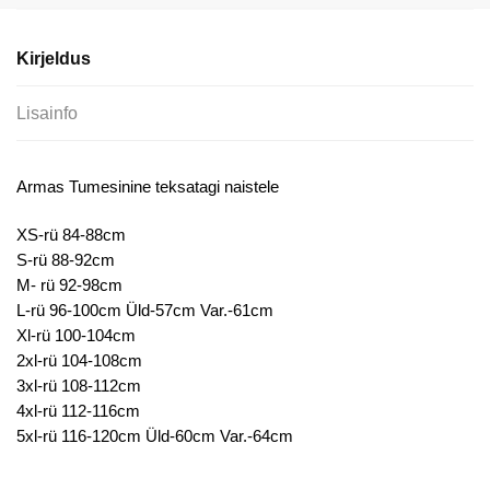
kogus
Kirjeldus
Lisainfo
Armas Tumesinine teksatagi naistele
XS-rü 84-88cm
S-rü 88-92cm
M- rü 92-98cm
L-rü 96-100cm Üld-57cm Var.-61cm
Xl-rü 100-104cm
2xl-rü 104-108cm
3xl-rü 108-112cm
4xl-rü 112-116cm
5xl-rü 116-120cm Üld-60cm Var.-64cm