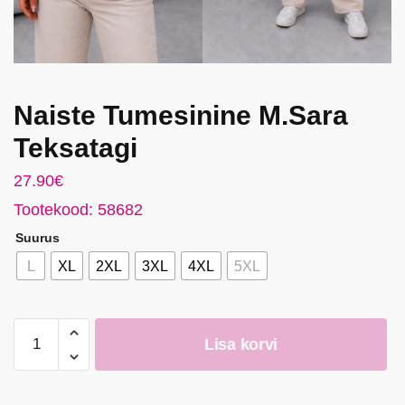
Naiste Tumesinine M.Sara
Teksatagi
27.90
€
Tootekood: 58682
Suurus
L
XL
2XL
3XL
4XL
5XL
Naiste
Lisa korvi
Tumesinine
M.Sara
Teksatagi