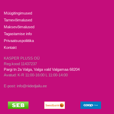
varianti.
varianti.
Valikuid
Valikuid
Müügitingimused
saab
saab
Tarnevõimalused
teha
teha
Maksevõimalused
tootelehel.
tootelehel.
Tagastamise info
Privaatsuspoliitika
Kontakt
KASPER PLUSS OÜ
Reg.kood 11437237
Pargi tn 2a Valga, Valga vald Valgamaa 68204
Avatud: K-R 11:00-16:00 L 11:00-14:00
E-post: info@riidedjailu.ee