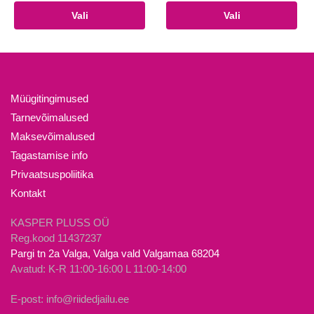
Sellel
Sellel
Vali
Vali
tootel
tootel
on
on
mitu
mitu
varianti.
varianti.
Valikuid
Valikuid
Müügitingimused
saab
saab
Tarnevõimalused
teha
teha
Maksevõimalused
tootelehel.
tootelehel.
Tagastamise info
Privaatsuspoliitika
Kontakt
KASPER PLUSS OÜ
Reg.kood 11437237
Pargi tn 2a Valga, Valga vald Valgamaa 68204
Avatud: K-R 11:00-16:00 L 11:00-14:00
E-post: info@riidedjailu.ee