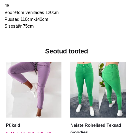
48
Vöö 94cm venitades 120cm
Puusad 110cm-140cm
Sisesäär 75cm
Seotud tooted
Püksid
Naiste Rohelised Teksad
Goodies