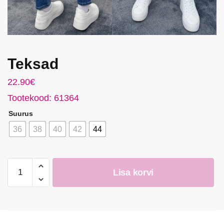
Teksad
22.90
€
Tootekood: 61364
Suurus
36
38
40
42
44
Teksad
Lisa korvi
kogus