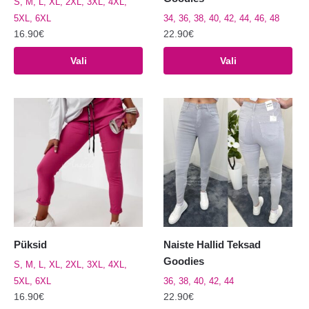
S, M, L, XL, 2XL, 3XL, 4XL,
5XL, 6XL
34, 36, 38, 40, 42, 44, 46, 48
16.90
€
22.90
€
Sellel
Sellel
Vali
Vali
tootel
tootel
on
on
mitu
mitu
varianti.
varianti.
Valikuid
Valikuid
saab
saab
teha
teha
tootelehel.
tootelehel.
Püksid
Naiste Hallid Teksad
Goodies
S, M, L, XL, 2XL, 3XL, 4XL,
5XL, 6XL
36, 38, 40, 42, 44
16.90
€
22.90
€