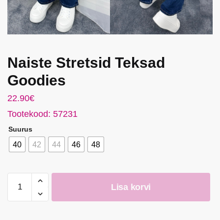
Naiste Stretsid Teksad
Goodies
22.90
€
Tootekood: 57231
Suurus
40
42
44
46
48
Naiste
Lisa korvi
Stretsid
Teksad
Goodies