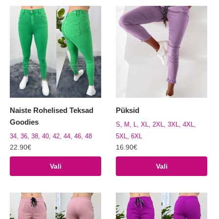
Naiste Rohelised Teksad
Püksid
Goodies
S, M, L, XL, 2XL, 3XL, 4XL,
34, 36, 38, 40, 42, 44, 46, 48
5XL, 6XL
22.90
€
16.90
€
Sellel
Sellel
Vali
Vali
tootel
tootel
on
on
mitu
mitu
varianti.
varianti.