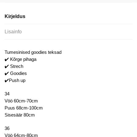
kogus
Kirjeldus
Lisainfo
Tumesinised goodies teksad
✔️ Kõrge pihaga
✔️ Strech
✔️ Goodies
✔️Push up
34
Vöö 60cm-70cm
Puus 68cm-100cm
Sisesäär 80cm
36
Vöö 64cm-80cm