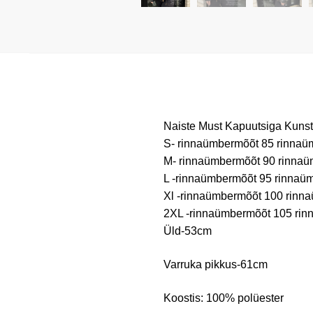
Naiste Must Kapuutsiga Kuns
S- rinnaümbermõõt 85 rinna
M- rinnaümbermõõt 90 rinna
L -rinnaümbermõõt 95 rinnaü
Xl -rinnaümbermõõt 100 rinn
2XL -rinnaümbermõõt 105 ri
Üld-53cm
Varruka pikkus-61cm
Koostis: 100% polüester