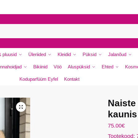
P
e
r
e
n
i
m
 pluusid
Üleriided
Kleidid
Püksid
Jalanõud
i
*
nnahoidjad
Bikiinid
Vöö
Aluspüksid
Ehted
Kosme
Koduparfüüm Eyfel
Kontakt
Naiste
da
🔍
kaunis
75.00
€
Tootekood: