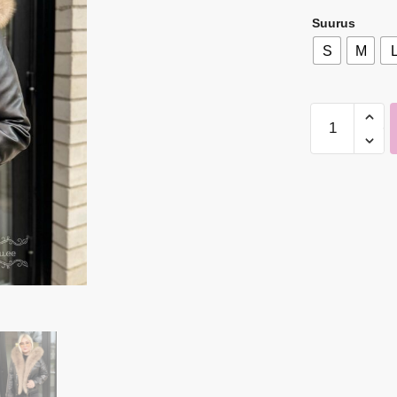
Suurus
S
M
Naiste
kapuutsiga
voodriga
kaunis
tagi
kogus