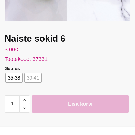
Naiste sokid 6
3.00
€
Tootekood: 37331
Suurus
35-38
39-41
Naiste
Lisa korvi
sokid
6
kogus