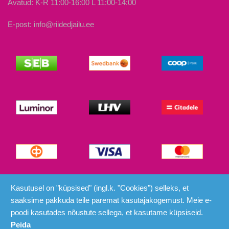
Avatud: K-R 11:00-16:00 L 11:00-14:00
E-post: info@riidedjailu.ee
© Riided ja Ilu 2026
Kasutusel on "küpsised" (ingl.k. "Cookies") selleks, et
saaksime pakkuda teile paremat kasutajakogemust. Meie e-
poodi kasutades nõustute sellega, et kasutame küpsiseid.
Peida