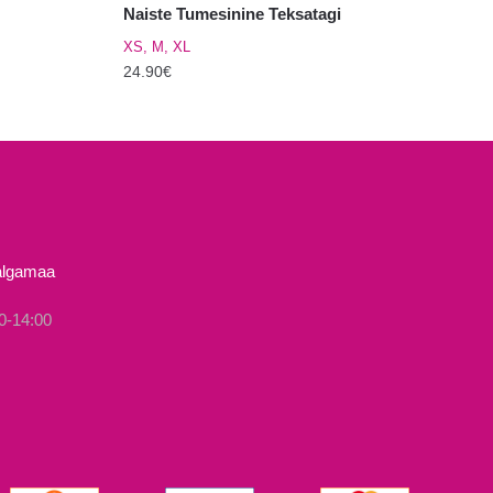
Naiste Tumesinine Teksatagi
XS, M, XL
24.90
€
Sellel
tootel
on
mitu
varianti.
Valikuid
Valgamaa
saab
teha
0-14:00
tootelehel.