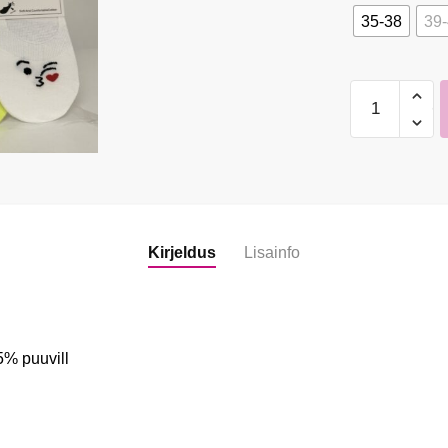
35-38
39
Naiste
sokid
5
kogus
Kirjeldus
Lisainfo
% puuvill