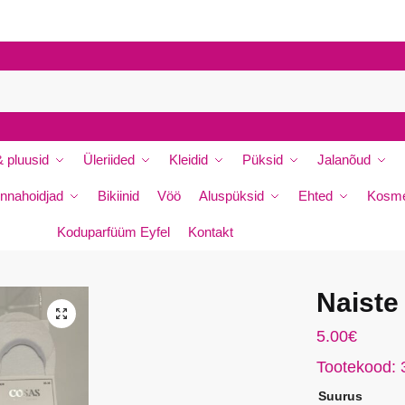
P
e
r
e
n
i
 pluusid
Üleriided
Kleidid
Püksid
Jalanõud
m
i
nnahoidjad
Bikiinid
Vöö
Aluspüksid
Ehted
Kosme
*
Koduparfüüm Eyfel
Kontakt
Naiste
🔍
da
5.00
€
Tootekood:
Suurus