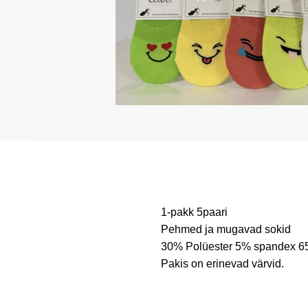
l
1-pakk 5paari
Pehmed ja mugavad sokid
30% Polüester 5% spandex 65
Pakis on erinevad värvid.