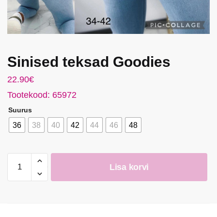
Sinised teksad Goodies
22.90
€
Tootekood: 65972
Suurus
36
38
40
42
44
46
48
Sinised
Lisa korvi
teksad
Goodies
kogus