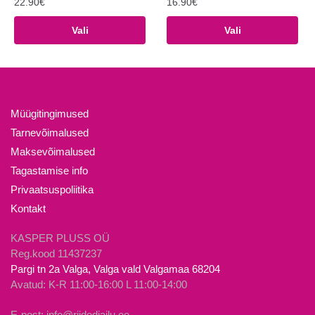
22.90
€
16.90
€
Sellel
Sellel
Vali
Vali
tootel
tootel
on
on
mitu
mitu
varianti.
varianti.
Valikuid
Valikuid
Müügitingimused
saab
saab
Tarnevõimalused
teha
teha
Maksevõimalused
tootelehel.
tootelehel.
Tagastamise info
Privaatsuspoliitika
Kontakt
KASPER PLUSS OÜ
Reg.kood 11437237
Pargi tn 2a Valga, Valga vald Valgamaa 68204
Avatud: K-R 11:00-16:00 L 11:00-14:00
E-post: info@riidedjailu.ee