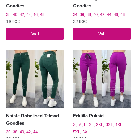
Goodies
Goodies
38, 40, 42, 44, 46, 48
34, 36, 38, 40, 42, 44, 46, 48
19.90
€
22.90
€
Sellel
Sellel
Vali
Vali
tootel
tootel
on
on
mitu
mitu
varianti.
varianti.
Valikuid
Valikuid
saab
saab
teha
teha
tootelehel.
tootelehel.
Naiste Rohelised Teksad
Erklilla Püksid
Goodies
S, M, L, XL, 2XL, 3XL, 4XL,
36, 38, 40, 42, 44
5XL, 6XL