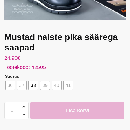
Mustad naiste pika säärega
saapad
24.90
€
Tootekood: 42505
Suurus
36
37
38
39
40
41
Mustad
Lisa korvi
naiste
pika
säärega