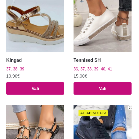
Kingad
Tennised SH
37, 38, 39
36, 37, 38, 39, 40, 41
19.90
€
15.00
€
Sellel
Sellel
Vali
Vali
tootel
tootel
on
on
mitu
mitu
ALLAHINDLUS!
varianti.
varianti.
Valikuid
Valikuid
saab
saab
teha
teha