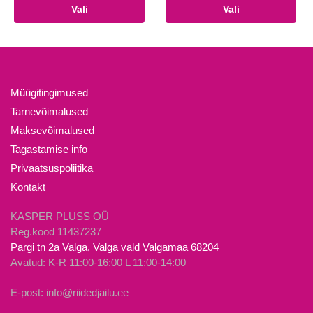
Sellel
Sellel
Vali
Vali
oli:
on:
tootel
tootel
14.90€.
10.00€.
on
on
mitu
mitu
varianti.
varianti.
Valikuid
Valikuid
Müügitingimused
saab
saab
Tarnevõimalused
teha
teha
Maksevõimalused
tootelehel.
tootelehel.
Tagastamise info
Privaatsuspoliitika
Kontakt
KASPER PLUSS OÜ
Reg.kood 11437237
Pargi tn 2a Valga, Valga vald Valgamaa 68204
Avatud: K-R 11:00-16:00 L 11:00-14:00
E-post: info@riidedjailu.ee