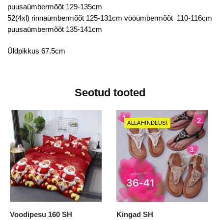
puusaümbermõõt 129-135cm
52(4xl) rinnaümbermõõt 125-131cm vööümbermõõt 110-116cm
puusaümbermõõt 135-141cm
Üldpikkus 67.5cm
Seotud tooted
ALLAHINDLUS!
Voodipesu 160 SH
Kingad SH