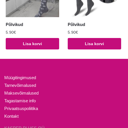
tootelehel.
tootelehel.
Põlvikud
Põlvikud
5.90
€
5.90
€
Lisa korvi
Lisa korvi
Müügitingimused
Tarnevõimalused
Maksevõimalused
Tagastamise info
Privaatsuspoliitika
Kontakt