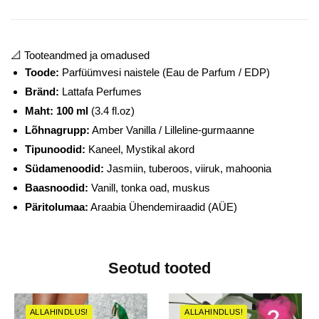
📐 Tooteandmed ja omadused
Toode:
Parfüümvesi naistele (Eau de Parfum / EDP)
Bränd:
Lattafa Perfumes
Maht:
100 ml
(3.4 fl.oz)
Lõhnagrupp:
Amber Vanilla / Lilleline-gurmaanne
Tipunoodid:
Kaneel, Mystikal akord
Südamenoodid:
Jasmiin, tuberoos, viiruk, mahoonia
Baasnoodid:
Vanill, tonka oad, muskus
Päritolumaa:
Araabia Ühendemiraadid (AÜE)
Seotud tooted
ALLAHINDLUS!
ALLAHINDLUS!