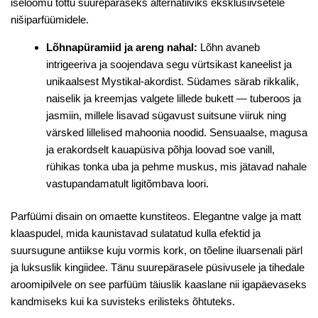
iseloomu tõttu suurepäraseks alternatiiviks eksklusiivsetele
nišiparfüümidele.
Lõhnapüramiid ja areng nahal:
Lõhn avaneb
intrigeeriva ja soojendava segu vürtsikast kaneelist ja
unikaalsest Mystikal-akordist. Südames särab rikkalik,
naiselik ja kreemjas valgete lillede bukett — tuberoos ja
jasmiin, millele lisavad sügavust suitsune viiruk ning
värsked lillelised mahoonia noodid. Sensuaalse, magusa
ja erakordselt kauapüsiva põhja loovad soe vanill,
rühikas tonka uba ja pehme muskus, mis jätavad nahale
vastupandamatult ligitõmbava loori.
Parfüümi disain on omaette kunstiteos. Elegantne valge ja matt
klaaspudel, mida kaunistavad sulatatud kulla efektid ja
suursugune antiikse kuju vormis kork, on tõeline iluarsenali pärl
ja luksuslik kingiidee. Tänu suurepärasele püsivusele ja tihedale
aroomipilvele on see parfüüm täiuslik kaaslane nii igapäevaseks
kandmiseks kui ka suvisteks erilisteks õhtuteks.