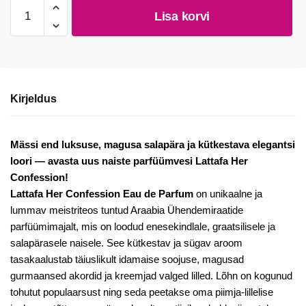
Naiste
Lisa korvi
parfüümvesi
Lattafa
Her
Confession
EDP,
Kirjeldus
100
ml
kogus
Mässi end luksuse, magusa salapära ja kütkestava elegantsi
loori — avasta uus naiste parfüümvesi Lattafa Her
Confession!
Lattafa Her Confession Eau de Parfum
on unikaalne ja
lummav meistriteos tuntud Araabia Ühendemiraatide
parfüümimajalt, mis on loodud enesekindlale, graatsilisele ja
salapärasele naisele. See kütkestav ja sügav aroom
tasakaalustab täiuslikult idamaise soojuse, magusad
gurmaansed akordid ja kreemjad valged lilled. Lõhn on kogunud
tohutut populaarsust ning seda peetakse oma piimja-lillelise