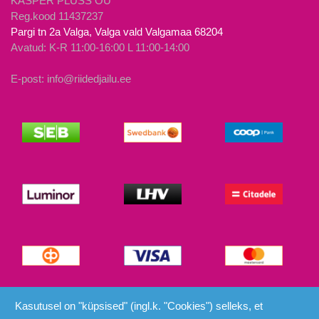
KASPER PLUSS OÜ
Reg.kood 11437237
Pargi tn 2a Valga, Valga vald Valgamaa 68204
Avatud: K-R 11:00-16:00 L 11:00-14:00
E-post: info@riidedjailu.ee
© Riided ja Ilu 2026
Kasutusel on "küpsised" (ingl.k. "Cookies") selleks, et