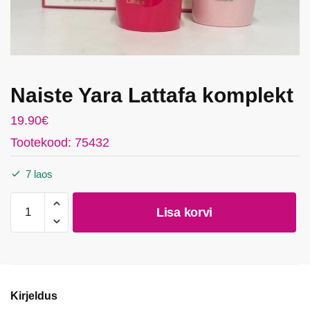
Naiste Yara Lattafa komplekt
19.90
€
Tootekood: 75432
7 laos
Naiste
Lisa korvi
Yara
Lattafa
komplekt
kogus
Kirjeldus