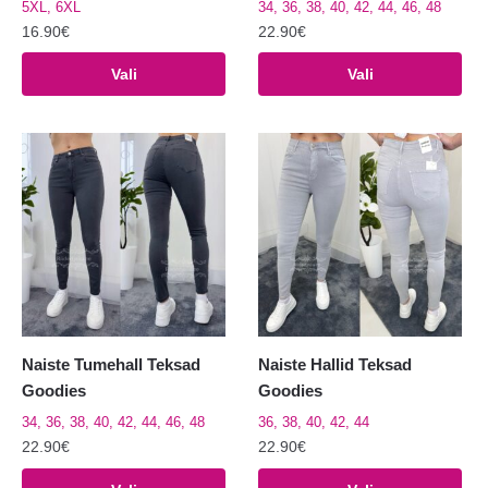
5XL, 6XL
34, 36, 38, 40, 42, 44, 46, 48
16.90
€
22.90
€
Sellel
Sellel
Vali
Vali
tootel
tootel
on
on
mitu
mitu
varianti.
varianti.
Valikuid
Valikuid
saab
saab
teha
teha
tootelehel.
tootelehel.
Naiste Tumehall Teksad
Naiste Hallid Teksad
Goodies
Goodies
34, 36, 38, 40, 42, 44, 46, 48
36, 38, 40, 42, 44
22.90
€
22.90
€
Sellel
Sellel