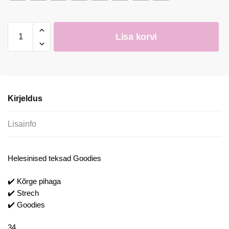
Naiste
Lisa korvi
Stretsid
Teksad
Goodies
kogus
Kirjeldus
Lisainfo
Helesinised teksad Goodies
✔️ Kõrge pihaga
✔️ Strech
✔️ Goodies
34