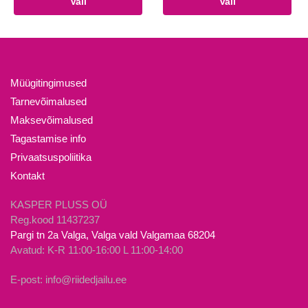
Vali
Vali
tootel
tootel
on
on
mitu
mitu
varianti.
varianti.
Valikuid
Valikuid
Müügitingimused
saab
saab
Tarnevõimalused
teha
teha
Maksevõimalused
tootelehel.
tootelehel.
Tagastamise info
Privaatsuspoliitika
Kontakt
KASPER PLUSS OÜ
Reg.kood 11437237
Pargi tn 2a Valga, Valga vald Valgamaa 68204
Avatud: K-R 11:00-16:00 L 11:00-14:00
E-post: info@riidedjailu.ee