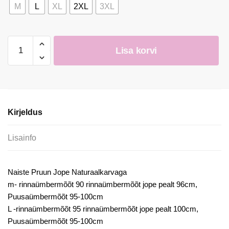
M
L
XL
2XL
3XL
Naiste
Lisa korvi
Pruun
Jope
Naturaalse
Karvaga
kogus
Kirjeldus
Lisainfo
Naiste Pruun Jope Naturaalkarvaga
m- rinnaümbermõõt 90 rinnaümbermõõt jope pealt 96cm,
Puusaümbermõõt 95-100cm
L -rinnaümbermõõt 95 rinnaümbermõõt jope pealt 100cm,
Puusaümbermõõt 95-100cm