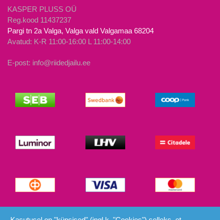
KASPER PLUSS OÜ
Reg.kood 11437237
Pargi tn 2a Valga, Valga vald Valgamaa 68204
Avatud: K-R 11:00-16:00 L 11:00-14:00
E-post: info@riidedjailu.ee
© Riided ja Ilu 2026
Kasutusel on "küpsised" (ingl.k. "Cookies") selleks, et