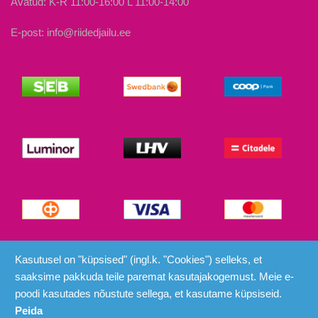
Avatud: K-R 11:00-16:00 L 11:00-14:00
E-post: info@riidedjailu.ee
© Riided ja Ilu 2026
Kasutusel on "küpsised" (ingl.k. "Cookies") selleks, et
saaksime pakkuda teile paremat kasutajakogemust. Meie e-
poodi kasutades nõustute sellega, et kasutame küpsiseid.
Peida