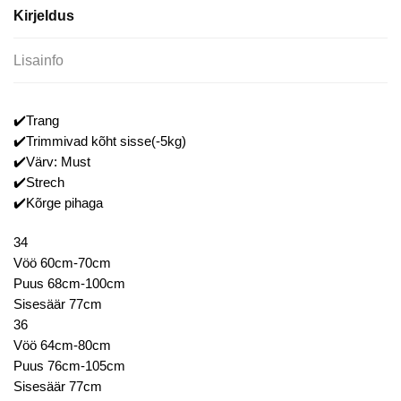
Kirjeldus
Lisainfo
✔️Trang
✔️Trimmivad kõht sisse(-5kg)
✔️Värv: Must
✔️Strech
✔️Kõrge pihaga
34
Vöö 60cm-70cm
Puus 68cm-100cm
Sisesäär 77cm
36
Vöö 64cm-80cm
Puus 76cm-105cm
Sisesäär 77cm