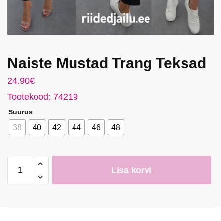
Naiste Mustad Trang Teksad
24.90
€
Tootekood: 74219
Suurus
38
40
42
44
46
48
Naiste
Lisa korvi
Mustad
Trang
Teksad
kogus