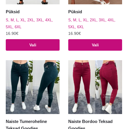
Püksid
Püksid
S, M, L, XL, 2XL, 3XL, 4XL,
S, M, L, XL, 2XL, 3XL, 4XL,
5XL, 6XL
5XL, 6XL
16.90
€
16.90
€
Sellel
Sellel
Vali
Vali
tootel
tootel
on
on
mitu
mitu
varianti.
varianti.
Valikuid
Valikuid
saab
saab
teha
teha
tootelehel.
tootelehel.
Naiste Tumeroheline
Naiste Bordoo Teksad
Teksad Goodies
Goodies