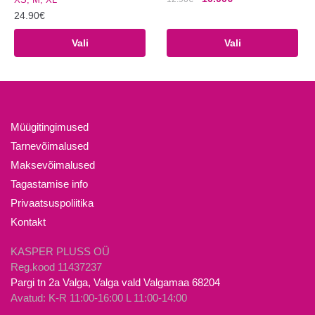
hind
hind
24.90
€
Sellel
oli:
on:
Sellel
tootel
Vali
Vali
12.90€.
10.00€.
tootel
on
on
mitu
mitu
varianti.
varianti.
Valikuid
Valikuid
saab
Müügitingimused
saab
teha
Tarnevõimalused
teha
tootelehel.
Maksevõimalused
tootelehel.
Tagastamise info
Privaatsuspoliitika
Kontakt
KASPER PLUSS OÜ
Reg.kood 11437237
Pargi tn 2a Valga, Valga vald Valgamaa 68204
Avatud: K-R 11:00-16:00 L 11:00-14:00