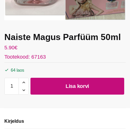
Naiste Magus Parfüüm 50ml
5.90
€
Tootekood: 67163
64 laos
Naiste
Lisa korvi
Magus
Parfüüm
50ml
kogus
Kirjeldus