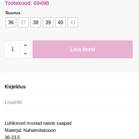
Tootekood: 69498
Suurus
36
37
38
39
40
41
Naiste
Lisa korvi
lühikesed
mustad
lakiga
saapad
kogus
Kirjeldus
Lisainfo
Lühikesed mustad naiste saapad
Materjal: Nahaimitatsioon
36-23,5