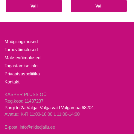
hind
hind
Sellel
Sellel
Vali
Vali
oli:
on:
tootel
tootel
12.90€.
10.00€.
on
on
mitu
mitu
varianti.
varianti.
Valikuid
Valikuid
Müügitingimused
saab
saab
Tarnevõimalused
teha
teha
Maksevõimalused
tootelehel.
tootelehel.
Tagastamise info
Privaatsuspoliitika
Kontakt
KASPER PLUSS OÜ
Reg.kood 11437237
Pargi tn 2a Valga, Valga vald Valgamaa 68204
Avatud: K-R 11:00-16:00 L 11:00-14:00
E-post: info@riidedjailu.ee