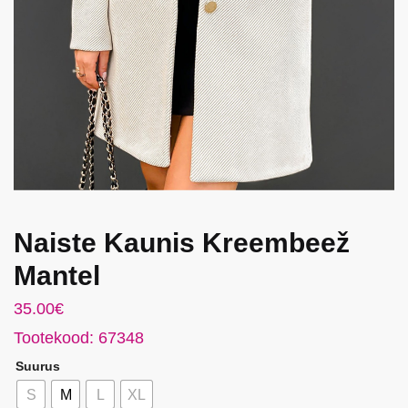
Naiste Kaunis Kreembeež
Mantel
35.00
€
Tootekood: 67348
Suurus
S
M
L
XL