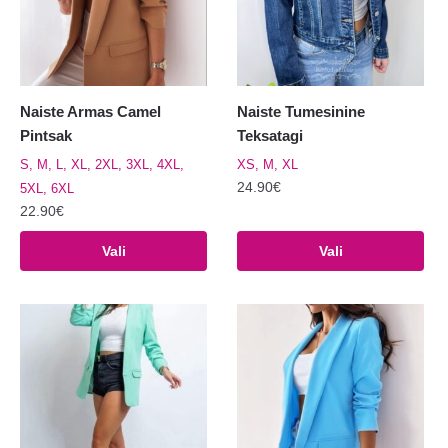
Naiste Armas Camel
Naiste Tumesinine
Pintsak
Teksatagi
S, M, L, XL, 2XL, 3XL, 4XL,
XS, M, XL
24.90
€
5XL, 6XL
22.90
€
Sellel
Sellel
tootel
Vali
Vali
tootel
on
on
mitu
mitu
varianti.
varianti.
Valikuid
Valikuid
saab
saab
teha
teha
tootelehel.
tootelehel.