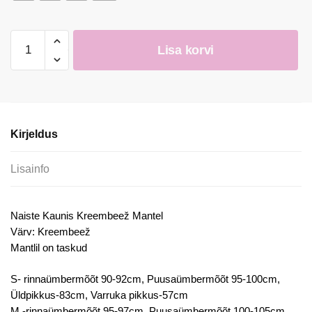
Naiste
Lisa korvi
Kaunis
Kreembeež
Mantel
kogus
Kirjeldus
Lisainfo
Naiste Kaunis Kreembeež Mantel
Värv: Kreembeež
Mantlil on taskud
S- rinnaümbermõõt 90-92cm, Puusaümbermõõt 95-100cm,
Üldpikkus-83cm, Varruka pikkus-57cm
M -rinnaümbermõõt 95-97cm, Puusaümbermõõt 100-105cm