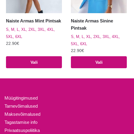
Naiste Armas Mint Pintsak
Naiste Armas Sinine
Pintsak
S, M, L, XL, 2XL, 3XL, 4XL,
5XL, 6XL
S, M, L, XL, 2XL, 3XL, 4XL,
22.90
€
5XL, 6XL
22.90
€
Sellel
tootel
Sellel
Vali
Vali
on
tootel
mitu
on
varianti.
mitu
Valikuid
varianti.
saab
Valikuid
Müügitingimused
teha
saab
Tarnevõimalused
tootelehel.
teha
Maksevõimalused
tootelehel.
Tagastamise info
Privaatsuspoliitika