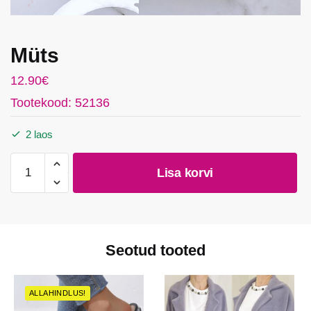
i
l
Müts
12.90
€
Tootekood: 52136
2 laos
Müts
Lisa korvi
kogus
Seotud tooted
ALLAHINDLUS!