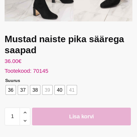
Mustad naiste pika säärega
saapad
36.00
€
Tootekood: 70145
Suurus
36
37
38
39
40
41
Mustad
Lisa korvi
naiste
pika
säärega