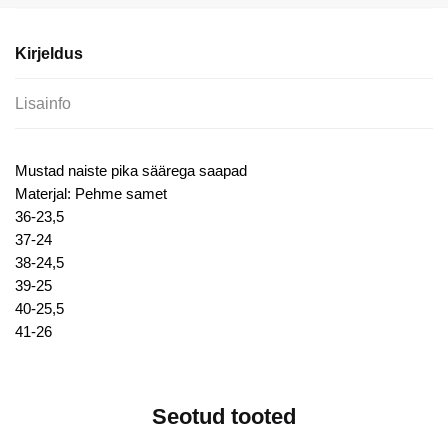
saapad
kogus
Kirjeldus
Lisainfo
Mustad naiste pika säärega saapad
Materjal: Pehme samet
36-23,5
37-24
38-24,5
39-25
40-25,5
41-26
Seotud tooted