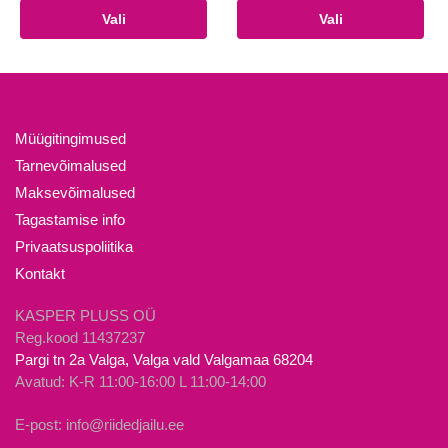
tootel
Sellel
Vali
Vali
11.90€.
6.00€.
on
tootel
mitu
on
varianti.
mitu
Valikuid
varianti.
saab
Valikuid
Müügitingimused
teha
saab
Tarnevõimalused
tootelehel.
teha
Maksevõimalused
tootelehel.
Tagastamise info
Privaatsuspoliitika
Kontakt
KASPER PLUSS OÜ
Reg.kood 11437237
Pargi tn 2a Valga, Valga vald Valgamaa 68204
Avatud: K-R 11:00-16:00 L 11:00-14:00
E-post: info@riidedjailu.ee