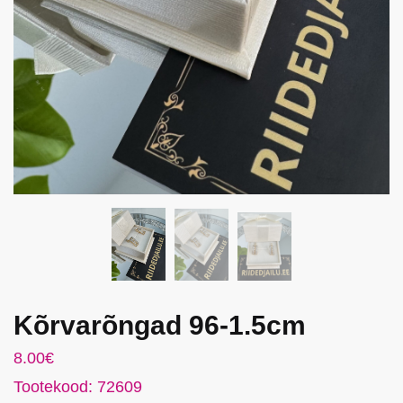
m
a
i
l
Kõrvarõngad 96-1.5cm
8.00
€
Tootekood: 72609