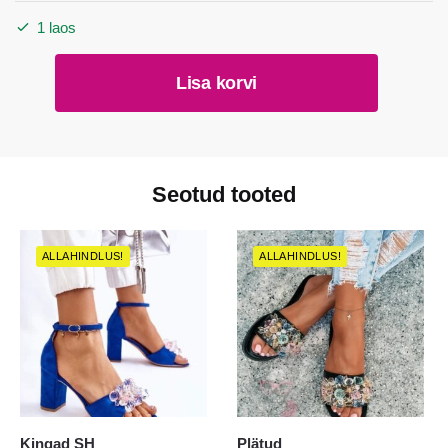
1 laos
Kõrvarõngad
Lisa korvi
96-
1.5cm
kogus
Seotud tooted
ALLAHINDLUS!
ALLAHINDLUS!
Kingad SH
Plätud