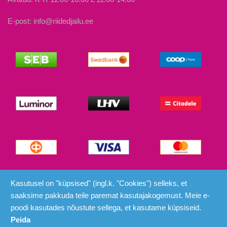
E-post: info@riidedjailu.ee
© Riided ja Ilu 2026
Kasutusel on "küpsised" (ingl.k. "Cookies") selleks, et
saaksime pakkuda teile paremat kasutajakogemust. Meie e-
poodi kasutades nõustute sellega, et kasutame küpsiseid.
Peida