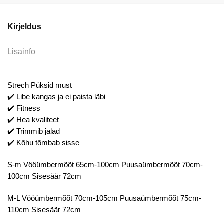
Fitness
Retuusid
Kirjeldus
kogus
Lisainfo
Strech Püksid must
✔️ Libe kangas ja ei paista läbi
✔️ Fitness
✔️ Hea kvaliteet
✔️ Trimmib jalad
✔️ Kõhu tõmbab sisse
S-m Vööümbermõõt 65cm-100cm Puusaümbermõõt 70cm-
100cm Sisesäär 72cm
M-L Vööümbermõõt 70cm-105cm Puusaümbermõõt 75cm-
110cm Sisesäär 72cm