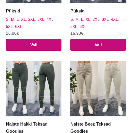
Püksid
Püksid
S, M, L, XL, 2XL, 3XL, 4XL,
S, M, L, XL, 2XL, 3XL, 4XL,
5XL, 6XL
5XL, 6XL
16.90
€
16.90
€
Sellel
Sellel
Vali
Vali
tootel
tootel
on
on
mitu
mitu
varianti.
varianti.
Valikuid
Valikuid
saab
saab
teha
teha
tootelehel.
tootelehel.
Naiste Hakki Teksad
Naiste Beez Teksad
Goodies
Goodies