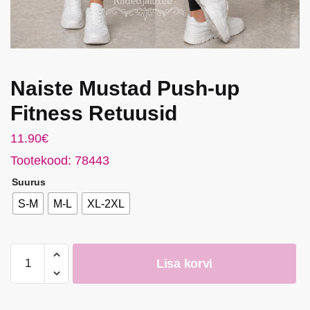
Naiste Mustad Push-up
Fitness Retuusid
11.90
€
Tootekood: 78443
Suurus
S-M
M-L
XL-2XL
Naiste
Lisa korvi
Mustad
Push-
up