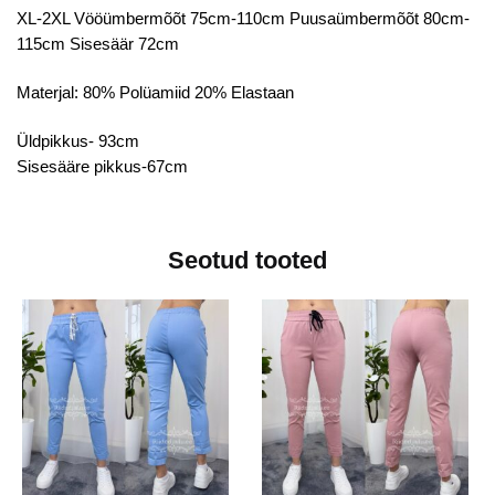
XL-2XL Vööümbermõõt 75cm-110cm Puusaümbermõõt 80cm-
115cm Sisesäär 72cm
Materjal: 80% Polüamiid 20% Elastaan
Üldpikkus- 93cm
Sisesääre pikkus-67cm
Seotud tooted